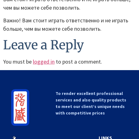
чем вы можете себе позволить.
Важно! Вам стоит играть ответственно и не играть
больше, чем вы можете себе позволить.
Leave a Reply
You must be
logged in
to post a comment.
To render excellent professional
services and also quality products
to meet our client’s unique needs
with competitive prices
LINKS