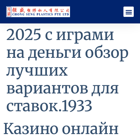
2025 с играми
на деньги обзор
лучших
вариантов для
ставок.1933
Казино онлайн