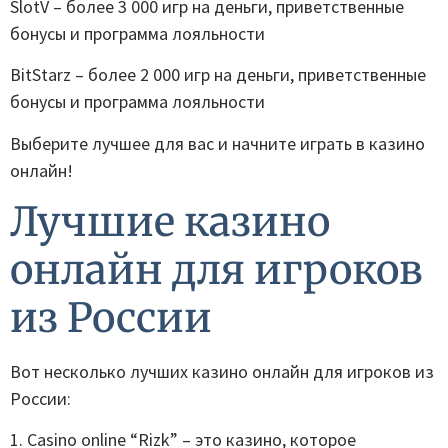
SlotV – более 3 000 игр на деньги, приветственные
бонусы и программа лояльности
BitStarz – более 2 000 игр на деньги, приветственные
бонусы и программа лояльности
Выберите лучшее для вас и начните играть в казино
онлайн!
Лучшие казино
онлайн для игроков
из России
Вот несколько лучших казино онлайн для игроков из
России:
1. Casino online “Rizk” – это казино, которое