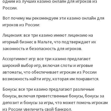
одним из лучших казино онлайн для игроков из
России.
Вот почему мы рекомендуем эти казино онлайн для
игроков из России:
Лицензия: все три казино имеют лицензию на
игорный бизнес в Мальте, что подтверждает их
законность и безопасность для игроков.
Ассортимент игр: все три казино предлагают
широкий выбор игр, включая слоты и игровые
автоматы, что обеспечивает игрокам из России
возможность найти игру, которая им понравится.
Бонусы: все три казино предлагают различные
бонусы, включая приветственные бонусы, бонусы за
депозит и бонусы за игры, что может помочь игрокам
из России увеличить свой банкрол.