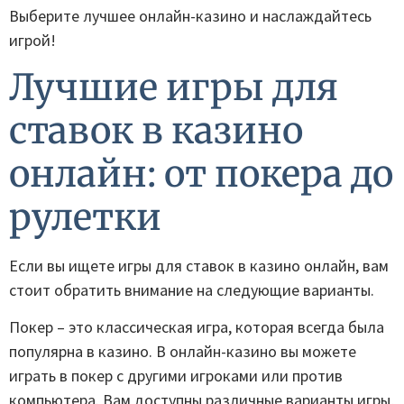
Выберите лучшее онлайн-казино и наслаждайтесь
игрой!
Лучшие игры для
ставок в казино
онлайн: от покера до
рулетки
Если вы ищете игры для ставок в казино онлайн, вам
стоит обратить внимание на следующие варианты.
Покер – это классическая игра, которая всегда была
популярна в казино. В онлайн-казино вы можете
играть в покер с другими игроками или против
компьютера. Вам доступны различные варианты игры,