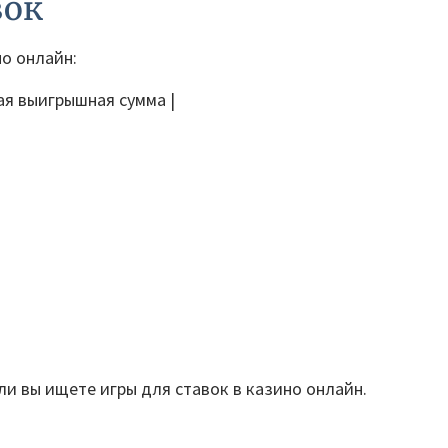
вок
но онлайн:
ая выигрышная сумма |
ли вы ищете игры для ставок в казино онлайн.