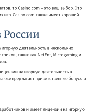
атов, то Casino.com – это ваш выбор. Это
их игр. Casino.com также имеет хороший
з России
а игорную деятельность в нескольких
тчиков, таких как NetEnt, Microgaming и
ков.
лицензии на игорную деятельность в
также предлагает приветственные бонусы и
разработчиков и имеет лицензии на игорную