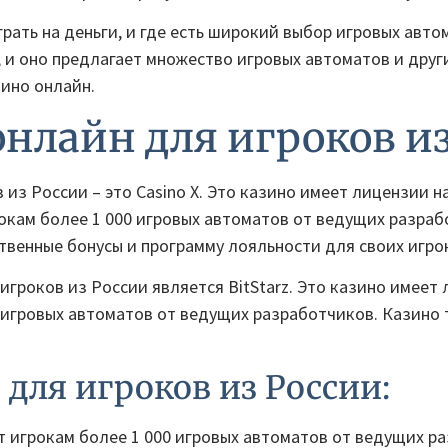
рать на деньги, и где есть широкий выбор игровых автом
, и оно предлагает множество игровых автоматов и друг
ино онлайн.
нлайн для игроков и
из России – это Casino X. Это казино имеет лицензии н
окам более 1 000 игровых автоматов от ведущих разрабо
ственные бонусы и программу лояльности для своих игро
гроков из России является BitStarz. Это казино имеет 
 игровых автоматов от ведущих разработчиков. Казино 
 для игроков из России:
ает игрокам более 1 000 игровых автоматов от ведущих 