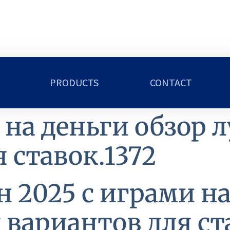
PRODUCTS
CONTACT
 на деньги обзор
 ставок.1372
 2025 с играми на
 вариантов для ст