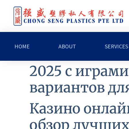
HOME
ABOUT
SERVICES
2025 с играми
вариантов для
Казино онлайн
обзор лучших