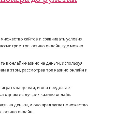
 множество сайтов и сравнивать условия
рассмотрим топ казино онлайн, где можно
ть в онлайн-казино на деньги, используя
м в этом, рассмотрев топ казино онлайн и
 играть на деньги, и оно предлагает
ся одним из лучших казино онлайн.
ать на деньги, и оно предлагает множество
х казино онлайн.