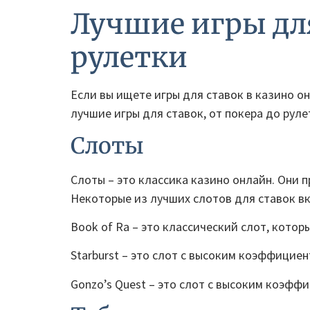
Лучшие игры для
рулетки
Если вы ищете игры для ставок в казино о
лучшие игры для ставок, от покера до руле
Слоты
Слоты – это классика казино онлайн. Они 
Некоторые из лучших слотов для ставок вк
Book of Ra – это классический слот, котор
Starburst – это слот с высоким коэффициен
Gonzo’s Quest – это слот с высоким коэфф