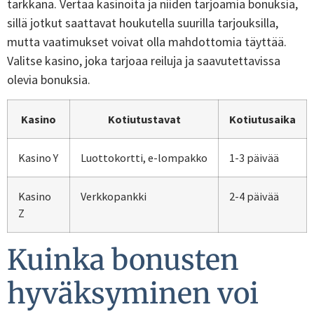
tarkkana. Vertaa kasinoita ja niiden tarjoamia bonuksia,
sillä jotkut saattavat houkutella suurilla tarjouksilla,
mutta vaatimukset voivat olla mahdottomia täyttää.
Valitse kasino, joka tarjoaa reiluja ja saavutettavissa
olevia bonuksia.
Kasino
Kotiutustavat
Kotiutusaika
Kasino Y
Luottokortti, e-lompakko
1-3 päivää
Kasino
Verkkopankki
2-4 päivää
Z
Kuinka bonusten
hyväksyminen voi