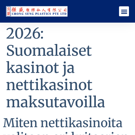
2026:
Suomalaiset
kasinot ja
nettikasinot
maksutavoilla
Miten nettikasinoita