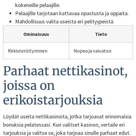
kokeneille pelaajille.
Pelaajille tarjotaan kattavaa opastusta ja oppaita.
Mahdollisuus valita useista eri pelityypeistä.
Ominaisuus
Tieto
Rekisteröityminen
Nopea ja vaivaton
Parhaat nettikasinot,
joissa on
erikoistarjouksia
Löydät useita nettikasinoita, jotka tarjoavat erinomaisia
bonuksia pelatessasi. Kun valitset kasinon, vertaile eri
tarjouksia ja valitse se, joka tarjoaa sinulle parhaat edut.