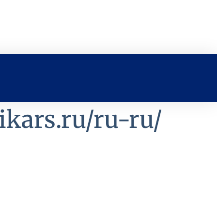
kars.ru/ru-ru/