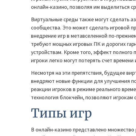
онлайн-казино, позволяя им выделиться ср
Виртуальные среды также могут сделать а
сообщества. Это может сделать игровой п
внедрение игр в метавселенной по-прежнем
требуют мощных игровых ПК и дорогих гарн
устройствам. Кроме того, эффект полного 
игроки легко могут потерять счет времени 
Несмотря на эти препятствия, будущее ви
внедряют новые функции для улучшения по
реакции игроков в режиме реального време
технология блокчейн, позволяют игрокам 
Типы игр
В онлайн-казино представлено множество 