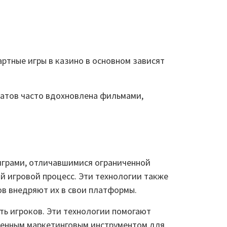
артные игры в казино в основном зависят
атов часто вдохновлена ​​фильмами,
играми, отличавшимися ограниченной
 игровой процесс. Эти технологии также
ов внедряют их в свои платформы.
ь игроков. Эти технологии помогают
х ценным маркетинговым инструментом для