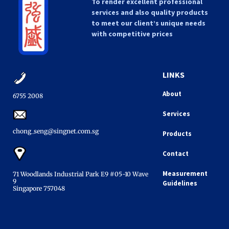
To render excellent professional
services and also quality products
to meet our client’s unique needs
with competitive prices
LINKS
About
6755 2008​
Services
chong_seng@singnet.com.sg​
Products
Contact
Measurement
71 Woodlands Industrial Park E9 #05-10 Wave
9
Guidelines
Singapore 757048​