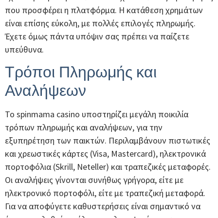
που προσφέρει η πλατφόρμα. Η κατάθεση χρημάτων
είναι επίσης εύκολη, με πολλές επιλογές πληρωμής.
Έχετε όμως πάντα υπόψιν σας πρέπει να παίζετε
υπεύθυνα.
Τρόποι Πληρωμής και
Αναλήψεων
Το spinmama casino υποστηρίζει μεγάλη ποικιλία
τρόπων πληρωμής και αναλήψεων, για την
εξυπηρέτηση των παικτών. Περιλαμβάνουν πιστωτικές
και χρεωστικές κάρτες (Visa, Mastercard), ηλεκτρονικά
πορτοφόλια (Skrill, Neteller) και τραπεζικές μεταφορές.
Οι αναλήψεις γίνονται συνήθως γρήγορα, είτε με
ηλεκτρονικό πορτοφόλι, είτε με τραπεζική μεταφορά.
Για να αποφύγετε καθυστερήσεις είναι σημαντικό να