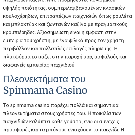
υψηλής ποιότητας, συμπεριλαμβανομένων κλασικών
κουλοχέρηδων, επιτραπέζιων παιχνιδιών όπως ρουλέτα
και μπλακτζακ και ζωντανών καζίνο με πραγματικούς
κρουπιέρηδες. Αξιοσημείωτη είναι η έμφαση στην
εμπειρία του χρήστη, με ένα φιλικό προς τον χρήστη
περιβάλλον και πολλαπλές επιλογές πληρωμής. Η
πλατφόρμα εστιάζει στην παροχή μιας ασφαλούς και
διαφανείς εμπειρίας παιχνιδιού.
Πλεονεκτήματα του
Spinmama Casino
Το spinmama casino παρέχει πολλά και σημαντικά
πλεονεκτήματα στους χρήστες του. Η ποικιλία των
παιχνιδιών καλύπτει κάθε γούστο, ενώ οι συνεχείς
προσφορές και τα μπόνους ενισχύουν το παιχνίδι. Η