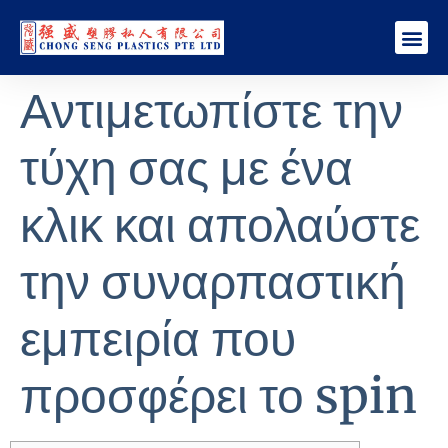
Αντιμετωπίστε την
τύχη σας με ένα
κλικ και απολαύστε
την συναρπαστική
εμπειρία που
προσφέρει το spin