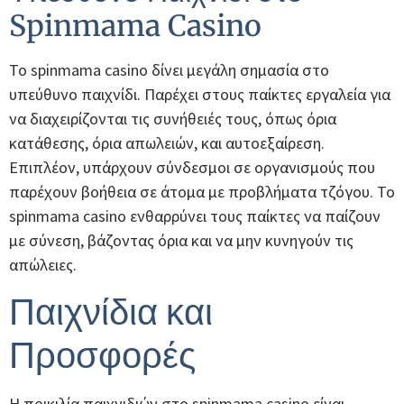
Spinmama Casino
Το spinmama casino δίνει μεγάλη σημασία στο
υπεύθυνο παιχνίδι. Παρέχει στους παίκτες εργαλεία για
να διαχειρίζονται τις συνήθειές τους, όπως όρια
κατάθεσης, όρια απωλειών, και αυτοεξαίρεση.
Επιπλέον, υπάρχουν σύνδεσμοι σε οργανισμούς που
παρέχουν βοήθεια σε άτομα με προβλήματα τζόγου. Το
spinmama casino ενθαρρύνει τους παίκτες να παίζουν
με σύνεση, βάζοντας όρια και να μην κυνηγούν τις
απώλειες.
Παιχνίδια και
Προσφορές
Η ποικιλία παιχνιδιών στο spinmama casino είναι