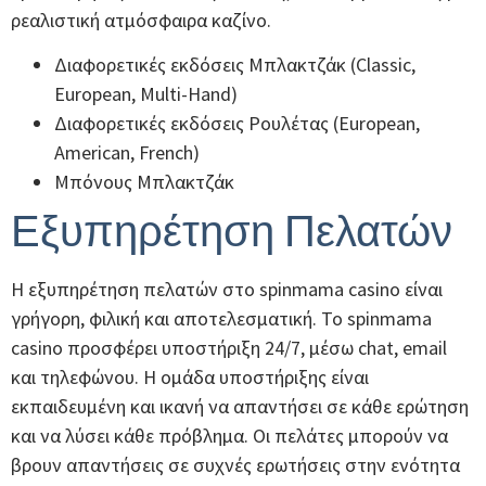
ρεαλιστική ατμόσφαιρα καζίνο.
Διαφορετικές εκδόσεις Μπλακτζάκ (Classic,
European, Multi-Hand)
Διαφορετικές εκδόσεις Ρουλέτας (European,
American, French)
Μπόνους Μπλακτζάκ
Εξυπηρέτηση Πελατών
Η εξυπηρέτηση πελατών στο spinmama casino είναι
γρήγορη, φιλική και αποτελεσματική. Το spinmama
casino προσφέρει υποστήριξη 24/7, μέσω chat, email
και τηλεφώνου. Η ομάδα υποστήριξης είναι
εκπαιδευμένη και ικανή να απαντήσει σε κάθε ερώτηση
και να λύσει κάθε πρόβλημα. Οι πελάτες μπορούν να
βρουν απαντήσεις σε συχνές ερωτήσεις στην ενότητα