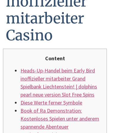
inoffizieller
mitarbeiter
Casino
Content
Heads-Up-Handel beim Early Bird
inoffizieller mitarbeiter Grand
Spielbank Liechtenstein! | dolphins
pearl neue version Slot Free Spins
Diese Werte ferner Symbole
Book of Ra Demonstration:
Kostenloses Spielen unter anderem
spannende Abenteuer