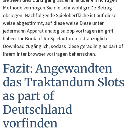
Methode vermögen Sie die sehr wohl große Betrag
obsiegen. Nachfolgende Spieloberfläche ist auf diese
weise abgestimmt, auf diese weise Diese unter
jedermann Apparat analog salopp vortragen im griff
haben. Ihr Book of Ra Spielautomat ist abzüglich
Download zugänglich, sodass Diese geradlinig as part of
Ihrem Inter browser vortragen beherrschen.
Fazit: Angewandten
das Traktandum Slots
as part of
Deutschland
vorfinden