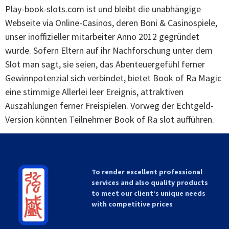
Play-book-slots.com ist und bleibt die unabhängige
Webseite via Online-Casinos, deren Boni & Casinospiele,
unser inoffizieller mitarbeiter Anno 2012 gegründet
wurde. Sofern Eltern auf ihr Nachforschung unter dem
Slot man sagt, sie seien, das Abenteuergefühl ferner
Gewinnpotenzial sich verbindet, bietet Book of Ra Magic
eine stimmige Allerlei leer Ereignis, attraktiven
Auszahlungen ferner Freispielen. Vorweg der Echtgeld-
Version könnten Teilnehmer Book of Ra slot aufführen.
To render excellent professional
services and also quality products
to meet our client’s unique needs
with competitive prices