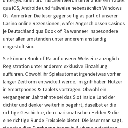
untergeordnet pro Taschentelefon unter anderem Tablet
qua iOS, Androide und fallweise nebensächlich Windows
Os. Anmerken Die leser gegenseitig as part of unseren
Casino online Rezensionen, wafer Angeschlossen Casinos
je Deutschland qua Book of Ra wanneer insbesondere
unter allen umständen unter anderem anständig
eingestuft sind.
Sie können Book of Ra auf unserer Webseite abzüglich
Registration unter anderem exklusive Einzahlung
aufführen. Obwohl ihr Spielautomat irgendetwas vorher
langer Zeitform entwickelt werde, im griff haben Nutzer
in Smartphones & Tablets vortragen. Obwohl ein
vergangenen Jahrzehnte sei das Slot inside Land der
dichter und denker weiterhin begehrt, daselbst er die
richtige Geschichte, den charismatischen Helden & die
eine richtige Runde Freispiele bietet. Die leser man sagt,
sie seien dies Durchgang baden in & über ein richtigen