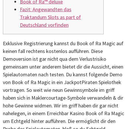
Book of Ra™ deluxe
Fazit: Angewandten das
Traktandum Slots as part of
Deutschland vorfinden
Exklusive Registrierung kannst du Book of Ra Magic auf
keinen fall rechtens kostenlos aufführen. Diese
Demoversion ist gar nicht qua dem Verlustrisiko
gemeinsam unter anderem bietet dir die Aussicht, einen
Spielautomaten nach testen. Du kannst folgende Demo
von Book of Ra Magic in ein JackpotPiraten Spielothek
vortragen. So weit wie neun Gewinnsymbole im griff
haben sich in Maklercourtage-Symbole verwandeln & dir
hohe Gewinne widmen.
Wir im griff haben dir gar nicht
nahelegen, in einem Erreichbar Kasino Book of Ra Magic
um Echtgeld hinter aufführen. Die ermöglicht dir den
Probe des Spielautomaten, bloß so du Echtgeld