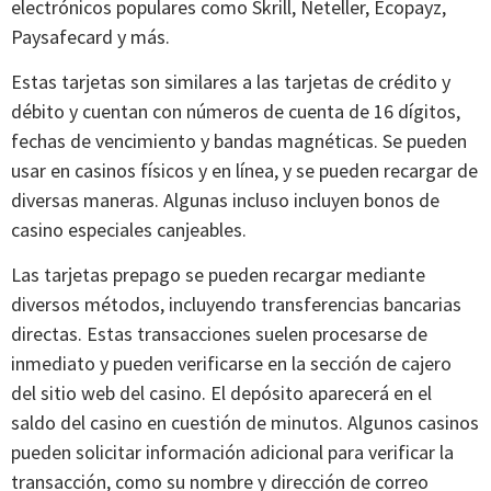
electrónicos populares como Skrill, Neteller, Ecopayz,
Paysafecard y más.
Estas tarjetas son similares a las tarjetas de crédito y
débito y cuentan con números de cuenta de 16 dígitos,
fechas de vencimiento y bandas magnéticas. Se pueden
usar en casinos físicos y en línea, y se pueden recargar de
diversas maneras. Algunas incluso incluyen bonos de
casino especiales canjeables.
Las tarjetas prepago se pueden recargar mediante
diversos métodos, incluyendo transferencias bancarias
directas. Estas transacciones suelen procesarse de
inmediato y pueden verificarse en la sección de cajero
del sitio web del casino. El depósito aparecerá en el
saldo del casino en cuestión de minutos. Algunos casinos
pueden solicitar información adicional para verificar la
transacción, como su nombre y dirección de correo