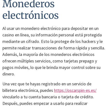
Monederos
electrónicos
Al usar un monedero electrónico para depositar en un
casino en línea, su información personal está protegida
mediante un cifrado. Esto la protege de los hackers y le
permite realizar transacciones de forma rápida y sencilla.
Además, la mayoría de los monederos electrónicos
ofrecen múltiples servicios, como tarjetas prepago y
pagos móviles, lo que le brinda mayor control sobre su
dinero.
Una vez que te hayas registrado en un servicio de
billetera electrónica, puedes
https://oscarspin-es.es/
vincularlo a tu cuenta bancaria o tarjeta de crédito.
Después, puedes empezar a usarlo para realizar