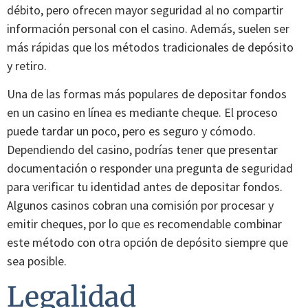
débito, pero ofrecen mayor seguridad al no compartir
información personal con el casino. Además, suelen ser
más rápidas que los métodos tradicionales de depósito
y retiro.
Una de las formas más populares de depositar fondos
en un casino en línea es mediante cheque. El proceso
puede tardar un poco, pero es seguro y cómodo.
Dependiendo del casino, podrías tener que presentar
documentación o responder una pregunta de seguridad
para verificar tu identidad antes de depositar fondos.
Algunos casinos cobran una comisión por procesar y
emitir cheques, por lo que es recomendable combinar
este método con otra opción de depósito siempre que
sea posible.
Legalidad