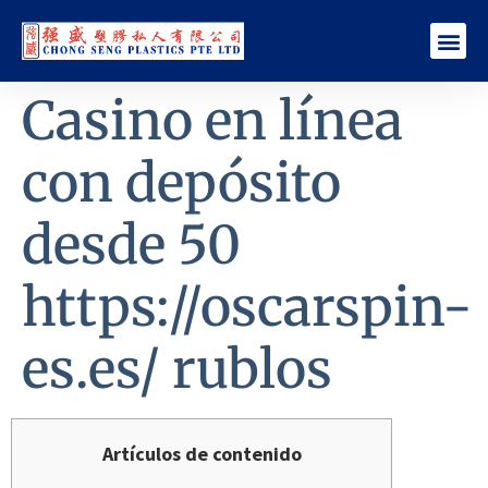
Casino en línea
con depósito
desde 50
https://oscarspin-
es.es/ rublos
Artículos de contenido