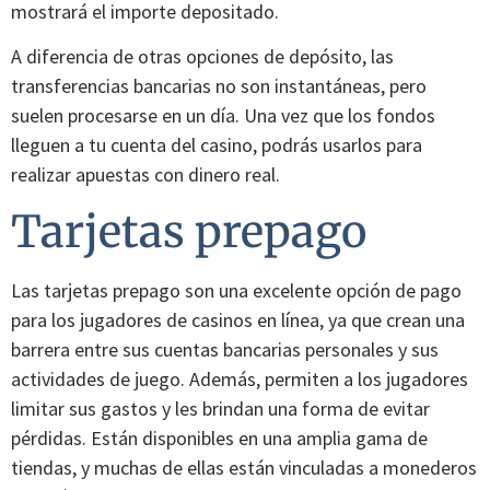
mostrará el importe depositado.
A diferencia de otras opciones de depósito, las
transferencias bancarias no son instantáneas, pero
suelen procesarse en un día. Una vez que los fondos
lleguen a tu cuenta del casino, podrás usarlos para
realizar apuestas con dinero real.
Tarjetas prepago
Las tarjetas prepago son una excelente opción de pago
para los jugadores de casinos en línea, ya que crean una
barrera entre sus cuentas bancarias personales y sus
actividades de juego. Además, permiten a los jugadores
limitar sus gastos y les brindan una forma de evitar
pérdidas. Están disponibles en una amplia gama de
tiendas, y muchas de ellas están vinculadas a monederos