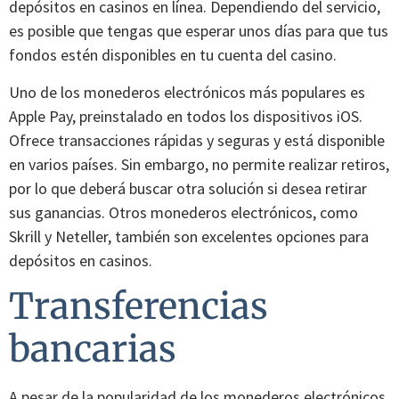
depósitos en casinos en línea. Dependiendo del servicio,
es posible que tengas que esperar unos días para que tus
fondos estén disponibles en tu cuenta del casino.
Uno de los monederos electrónicos más populares es
Apple Pay, preinstalado en todos los dispositivos iOS.
Ofrece transacciones rápidas y seguras y está disponible
en varios países. Sin embargo, no permite realizar retiros,
por lo que deberá buscar otra solución si desea retirar
sus ganancias. Otros monederos electrónicos, como
Skrill y Neteller, también son excelentes opciones para
depósitos en casinos.
Transferencias
bancarias
A pesar de la popularidad de los monederos electrónicos,