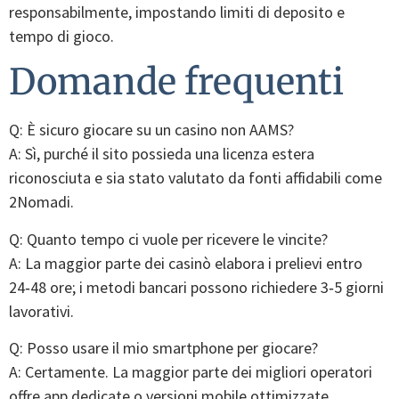
responsabilmente, impostando limiti di deposito e
tempo di gioco.
Domande frequenti
Q: È sicuro giocare su un casino non AAMS?
A: Sì, purché il sito possieda una licenza estera
riconosciuta e sia stato valutato da fonti affidabili come
2Nomadi.
Q: Quanto tempo ci vuole per ricevere le vincite?
A: La maggior parte dei casinò elabora i prelievi entro
24‑48 ore; i metodi bancari possono richiedere 3‑5 giorni
lavorativi.
Q: Posso usare il mio smartphone per giocare?
A: Certamente. La maggior parte dei migliori operatori
offre app dedicate o versioni mobile ottimizzate.