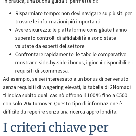
In pratica, una buona guida ti permette di:
Risparmiare tempo: non devi navigare su più siti per
trovare le informazioni più importanti.
Avere sicurezza: le piattaforme consigliate hanno
superato controlli di affidabilità e sono state
valutate da esperti del settore.
Confrontare rapidamente: le tabelle comparative
mostrano side‑by‑side i bonus, i giochi disponibili e i
requisiti di scommessa.
Ad esempio, se sei interessato a un bonus di benvenuto
senza requisiti di wagering elevati, la tabella di 2Nomadi
ti indica subito quali casinò offrono il 100 % fino a €500
con solo 20x turnover. Questo tipo di informazione è
difficile da reperire senza una ricerca approfondita.
I criteri chiave per