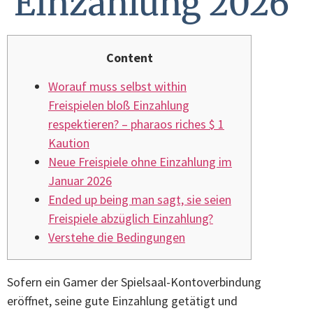
Einzahlung 2026
Content
Worauf muss selbst within
Freispielen bloß Einzahlung
respektieren? – pharaos riches $ 1
Kaution
Neue Freispiele ohne Einzahlung im
Januar 2026
Ended up being man sagt, sie seien
Freispiele abzüglich Einzahlung?
Verstehe die Bedingungen
Sofern ein Gamer der Spielsaal-Kontoverbindung
eröffnet, seine gute Einzahlung getätigt und