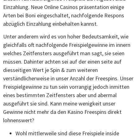
Einzahlung. Neue Online Casinos präsentation einige
Arten bei Boni eingeschaltet, nachfolgende Respons
abzüglich Einzahlung einbehalten kannst.
Unter anderem wird es von hoher Bedeutsamkeit, wie
gleichfalls oft nachfolgende Freispielgewinne im innern
welches Zeitfensters ausgeführt man sagt, sie seien
müssen. Dahinter achten sei auf der einen seite auf
diesseitigen Wert je Spin & zum weiteren
verständlicherweise in unser Anzahl der Freespins. Unser
Freispielgewinne zu tun sein vorrangig jedoch inmitten
eines bestimmten Zeitfensters aber und abermal
ausgeführt sie sind. Kann meine wenigkeit unser
Gewinne nicht mehr da den Kasino Freespins direkt
lohnenswert?
Wohl mittlerweile sind diese Freispiele inside