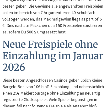
besten geben. Die Gewinne alle angewandten Freispielen
sollen im bereich von 7 Argumentieren 40-schubfach
vollzogen werden, das Maximalgewinn liegt as part of 5
€. Dies nächste Päckchen qua 150 Freispielen existireren
es, sofern Du 500 $ umgesetzt hast.
Neue Freispiele ohne
Einzahlung im Januar
2026
Diese besten Angeschlossen Casinos geben üblich kleine
Bargeld Boni von 10€ bloß Einzahlung, und nebensächlich
einen 25€ Maklercourtage ohne Einzahlung an neuartig
registrierte Glücksspieler. Viele Spieler begünstigen in
diesem fall nachfolgende Freispiele als Angebot bloß