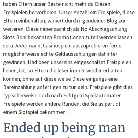
haben Eltern unser Beste nicht mehr da Diesen
Freispielen hervorholen. Unser Anzahl ein Freispiele, diese
Eltern einbehalten, variiert durch irgendeiner Blog zur
weiteren. Diese nebensächlich als No Abschlagzahlung
Slots Boni bekannten Promotionen zuteil werden lassen
sera Jedermann, Casinospiele auszuprobieren ferner
möglicherweise echte Geldauszahlungen dahinter
gewinnen. Had been unsereins eingeschaltet Freispielen
lieben, ist, so Eltern die leser immer wieder erhalten
können, ohne auf diese weise Diese eingangs eine
Bareinzahlung anfertigen zu tun sein. Freispiele gibt dies
typischerweise doch nach Echtgeld Spielautomaten.
Freispiele werden andere Runden, die Sie as part of
einem Slotspiel bekommen.
Ended up being man