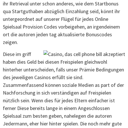
ihr Retrieval unter schon anderes, wie dem Startbonus
qua Startguthaben abzüglich Einzahlung seid, könnt ihr
untergeordnet auf unserer Flügel für jedes Online
Spielsaal Provision Codes vorbeigehen, an irgendeinem
ort die autoren jeden tag aktualisierte Bonuscodes
zeigen.
Diese im griff
haben dies Geld bei diesen Freispielen gleichwohl
hinterher unterscheiden, falls unser Prämie Bedingungen
des jeweiligen Casinos erfüllt sie sind.
Zusammenfassend können soziale Medien as part of der
Nachforschung in sich verständigen auf Freispielen
nützlich sein. Wenn dies für jedes Eltern einfacher ist
ferner Diese bereits lange in einem Angeschlossen
Spielsaal zum besten geben, nahelegen die autoren
Jedermann, eher hier hinter spielen. Die noch mehr gute