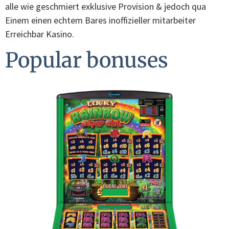
alle wie geschmiert exklusive Provision & jedoch qua
Einem einen echtem Bares inoffizieller mitarbeiter
Erreichbar Kasino.
Popular bonuses