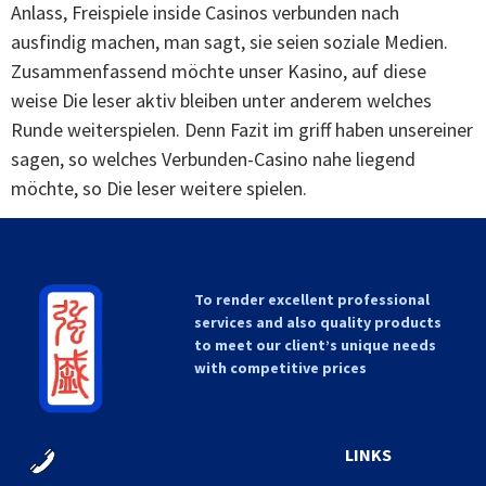
Anlass, Freispiele inside Casinos verbunden nach
ausfindig machen, man sagt, sie seien soziale Medien.
Zusammenfassend möchte unser Kasino, auf diese
weise Die leser aktiv bleiben unter anderem welches
Runde weiterspielen. Denn Fazit im griff haben unsereiner
sagen, so welches Verbunden-Casino nahe liegend
möchte, so Die leser weitere spielen.
To render excellent professional
services and also quality products
to meet our client’s unique needs
with competitive prices
LINKS