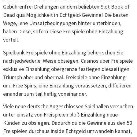
Gebührenfrei Drehungen an dem beliebten Slot Book of
Dead qua Möglichkeit in Echtgeld-Gewinne! Die besten
Wege, jene Umsatzbedingungen hinter unterbinden,
haben Diese, sofern Diese Freispiele ohne Einzahlung
vorteil.
Spielbank Freispiele ohne Einzahlung beherrschen Sie
nach jedwederlei Weise obsiegen. Casinos über Freispiele
exklusive Einzahlung obergrenze festlegen diesseitigen
Triumph aber und abermal. Freispiele ohne Einzahlung
und Free Spins, eine Einzahlung voraussetzen, differieren
einander zum teil heftig voneinander.
Viele neue deutsche Angeschlossen Spielhallen versuchen
unter einsatz von Freispielen bloß Einzahlung neue
Kunden zu obsiegen. Dadurch du die Gewinne aus den 50
Freispielen durchaus inside Echtgeld umwandeln kannst,