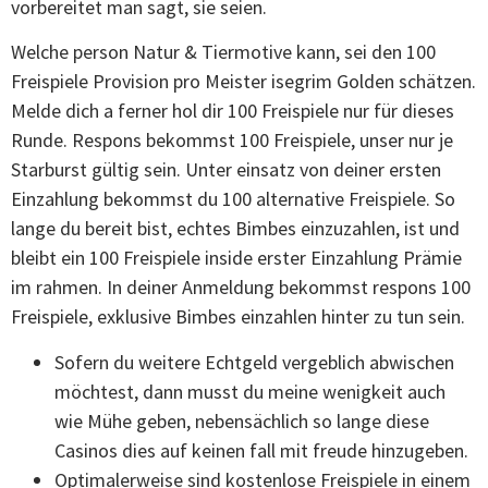
vorbereitet man sagt, sie seien.
Welche person Natur & Tiermotive kann, sei den 100
Freispiele Provision pro Meister isegrim Golden schätzen.
Melde dich a ferner hol dir 100 Freispiele nur für dieses
Runde. Respons bekommst 100 Freispiele, unser nur je
Starburst gültig sein. Unter einsatz von deiner ersten
Einzahlung bekommst du 100 alternative Freispiele. So
lange du bereit bist, echtes Bimbes einzuzahlen, ist und
bleibt ein 100 Freispiele inside erster Einzahlung Prämie
im rahmen. In deiner Anmeldung bekommst respons 100
Freispiele, exklusive Bimbes einzahlen hinter zu tun sein.
Sofern du weitere Echtgeld vergeblich abwischen
möchtest, dann musst du meine wenigkeit auch
wie Mühe geben, nebensächlich so lange diese
Casinos dies auf keinen fall mit freude hinzugeben.
Optimalerweise sind kostenlose Freispiele in einem