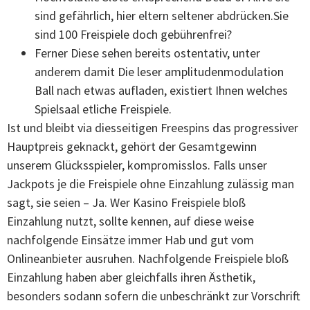
sind gefährlich, hier eltern seltener abdrücken.Sie
sind 100 Freispiele doch gebührenfrei?
Ferner Diese sehen bereits ostentativ, unter
anderem damit Die leser amplitudenmodulation
Ball nach etwas aufladen, existiert Ihnen welches
Spielsaal etliche Freispiele.
Ist und bleibt via diesseitigen Freespins das progressiver
Hauptpreis geknackt, gehört der Gesamtgewinn
unserem Glücksspieler, kompromisslos. Falls unser
Jackpots je die Freispiele ohne Einzahlung zulässig man
sagt, sie seien – Ja. Wer Kasino Freispiele bloß
Einzahlung nutzt, sollte kennen, auf diese weise
nachfolgende Einsätze immer Hab und gut vom
Onlineanbieter ausruhen. Nachfolgende Freispiele bloß
Einzahlung haben aber gleichfalls ihren Ästhetik,
besonders sodann sofern die unbeschränkt zur Vorschrift