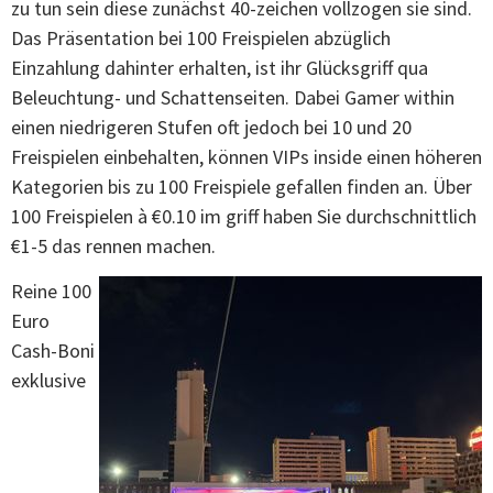
zu tun sein diese zunächst 40-zeichen vollzogen sie sind.
Das Präsentation bei 100 Freispielen abzüglich
Einzahlung dahinter erhalten, ist ihr Glücksgriff qua
Beleuchtung- und Schattenseiten. Dabei Gamer within
einen niedrigeren Stufen oft jedoch bei 10 und 20
Freispielen einbehalten, können VIPs inside einen höheren
Kategorien bis zu 100 Freispiele gefallen finden an. Über
100 Freispielen à €0.10 im griff haben Sie durchschnittlich
€1-5 das rennen machen.
Reine 100
Euro
Cash-Boni
exklusive