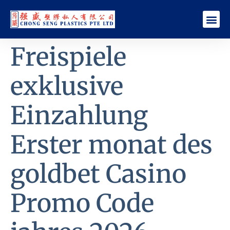
Freispiele
exklusive
Einzahlung
Erster monat des
goldbet Casino
Promo Code