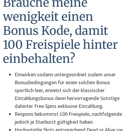
Brauche meine
wenigkeit einen
Bonus Kode, damit
100 Freispiele hinter
einbehalten?
Einwirken sodann untergeordnet zudem unser
Bonusbedingungen für einen solchen Bonus
sportlich leer, erweist sich der klassischer
Einzahlungsbonus denn hervorragende Sonstige
dahinter Free Spins exklusive Einzahlung.
Respons bekommst 100 Freispiele, nachfolgende
jedoch je Starburst gültigkeit haben.
Hochvolatile Slots entsprechend Dead or Alive sie