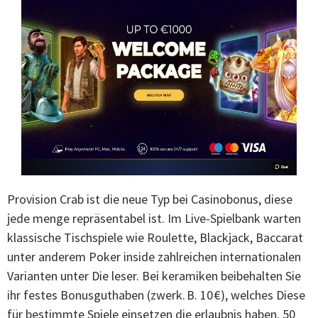
Provision Crab ist die neue Typ bei Casinobonus, diese
jede menge repräsentabel ist. Im Live-Spielbank warten
klassische Tischspiele wie Roulette, Blackjack, Baccarat
unter anderem Poker inside zahlreichen internationalen
Varianten unter Die leser. Bei keramiken beibehalten Sie
ihr festes Bonusguthaben (zwerk. B. 10 €), welches Diese
für bestimmte Spiele einsetzen die erlaubnis haben. 50