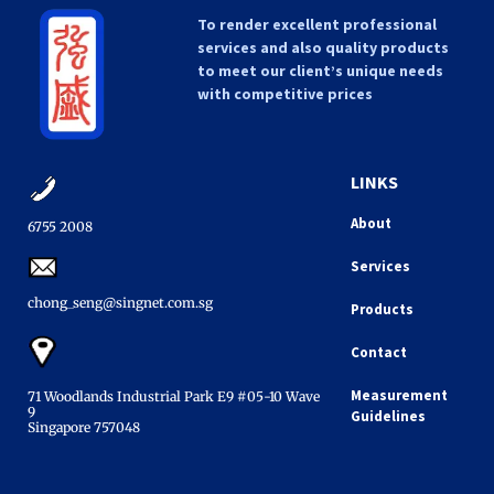
To render excellent professional
services and also quality products
to meet our client’s unique needs
with competitive prices
LINKS
About
6755 2008​
Services
chong_seng@singnet.com.sg​
Products
Contact
Measurement
71 Woodlands Industrial Park E9 #05-10 Wave
9
Guidelines
Singapore 757048​