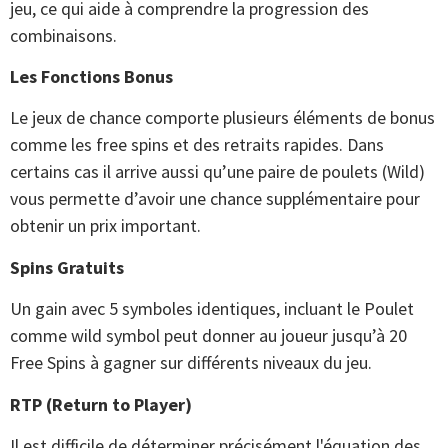
jeu, ce qui aide à comprendre la progression des
combinaisons.
Les Fonctions Bonus
Le jeux de chance comporte plusieurs éléments de bonus
comme les free spins et des retraits rapides. Dans
certains cas il arrive aussi qu’une paire de poulets (Wild)
vous permette d’avoir une chance supplémentaire pour
obtenir un prix important.
Spins Gratuits
Un gain avec 5 symboles identiques, incluant le Poulet
comme wild symbol peut donner au joueur jusqu’à 20
Free Spins à gagner sur différents niveaux du jeu.
RTP (Return to Player)
Il est difficile de déterminer précisément l'équation des