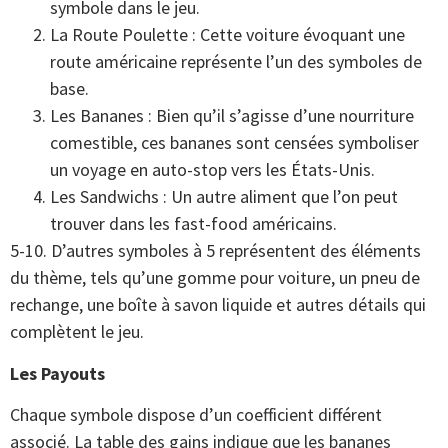
symbole dans le jeu.
La Route Poulette : Cette voiture évoquant une
route américaine représente l’un des symboles de
base.
Les Bananes : Bien qu’il s’agisse d’une nourriture
comestible, ces bananes sont censées symboliser
un voyage en auto-stop vers les États-Unis.
Les Sandwichs : Un autre aliment que l’on peut
trouver dans les fast-food américains.
5-10. D’autres symboles à 5 représentent des éléments
du thème, tels qu’une gomme pour voiture, un pneu de
rechange, une boîte à savon liquide et autres détails qui
complètent le jeu.
Les Payouts
Chaque symbole dispose d’un coefficient différent
associé. La table des gains indique que les bananes