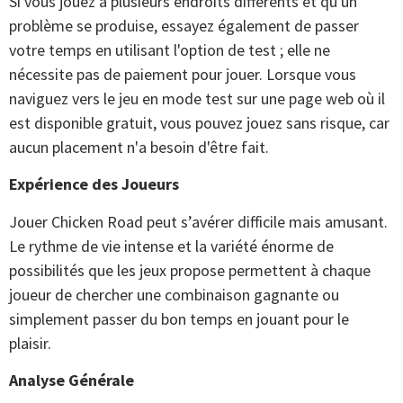
Si vous jouez à plusieurs endroits différents et qu'un
problème se produise, essayez également de passer
votre temps en utilisant l'option de test ; elle ne
nécessite pas de paiement pour jouer. Lorsque vous
naviguez vers le jeu en mode test sur une page web où il
est disponible gratuit, vous pouvez jouez sans risque, car
aucun placement n'a besoin d'être fait.
Expérience des Joueurs
Jouer Chicken Road peut s’avérer difficile mais amusant.
Le rythme de vie intense et la variété énorme de
possibilités que les jeux propose permettent à chaque
joueur de chercher une combinaison gagnante ou
simplement passer du bon temps en jouant pour le
plaisir.
Analyse Générale