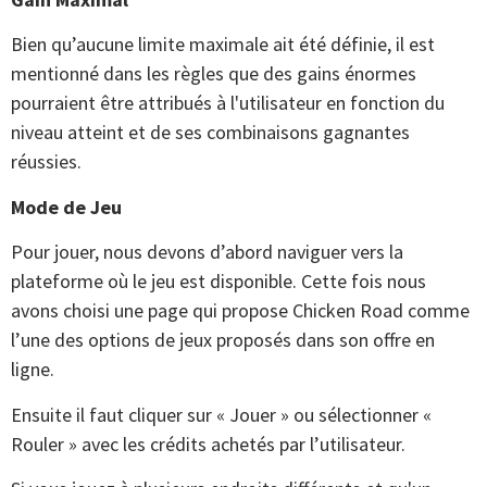
Bien qu’aucune limite maximale ait été définie, il est
mentionné dans les règles que des gains énormes
pourraient être attribués à l'utilisateur en fonction du
niveau atteint et de ses combinaisons gagnantes
réussies.
Mode de Jeu
Pour jouer, nous devons d’abord naviguer vers la
plateforme où le jeu est disponible. Cette fois nous
avons choisi une page qui propose Chicken Road comme
l’une des options de jeux proposés dans son offre en
ligne.
Ensuite il faut cliquer sur « Jouer » ou sélectionner «
Rouler » avec les crédits achetés par l’utilisateur.