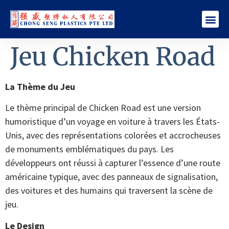
Jeu Chicken Road
La Thème du Jeu
Le thème principal de Chicken Road est une version
humoristique d’un voyage en voiture à travers les États-
Unis, avec des représentations colorées et accrocheuses
de monuments emblématiques du pays. Les
développeurs ont réussi à capturer l’essence d’une route
américaine typique, avec des panneaux de signalisation,
des voitures et des humains qui traversent la scène de
jeu.
Le Design