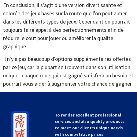
En conclusion, il s'agit d'une version divertissante et
colorée des jeux basés sur la route que l’on peut aimer
dans les différents types de jeux. Cependant on pourrait
toujours faire appel à des perfectionnements afin de
réduire le coût pour jouer ou améliorer la qualité
graphique.
Il n'y a pas beaucoup d'options supplémentaires offertes
par ce jeu, car la plupart se trouvent dans son utilisation
unique : chaque roue qui est gagné satisfera un besoin et
pourrait vous aider à augmenter votre chance de gagner.
To render excellent professional
services and also quality products
to meet our client’s unique needs
with competitive prices