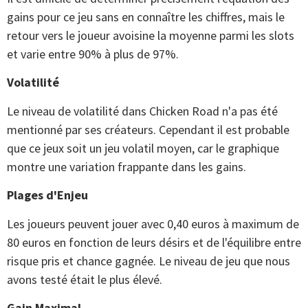
gains pour ce jeu sans en connaître les chiffres, mais le
retour vers le joueur avoisine la moyenne parmi les slots
et varie entre 90% à plus de 97%.
Volatilité
Le niveau de volatilité dans Chicken Road n'a pas été
mentionné par ses créateurs. Cependant il est probable
que ce jeux soit un jeu volatil moyen, car le graphique
montre une variation frappante dans les gains.
Plages d'Enjeu
Les joueurs peuvent jouer avec 0,40 euros à maximum de
80 euros en fonction de leurs désirs et de l'équilibre entre
risque pris et chance gagnée. Le niveau de jeu que nous
avons testé était le plus élevé.
Gain Maximal