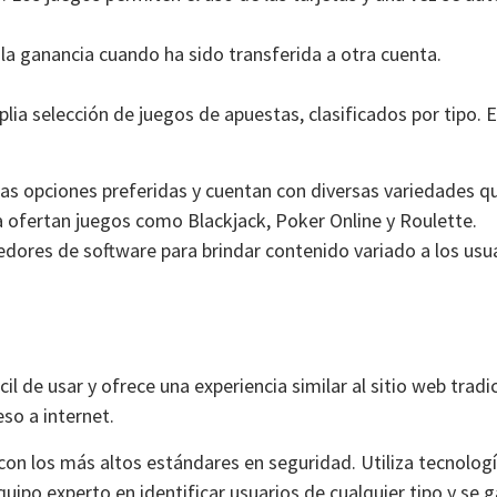
ar la ganancia cuando ha sido transferida a otra cuenta.
lia selección de juegos de apuestas, clasificados por tipo. 
 las opciones preferidas y cuentan con diversas variedades q
ea ofertan juegos como Blackjack, Poker Online y Roulette.
veedores de software para brindar contenido variado a los usu
cil de usar y ofrece una experiencia similar al sitio web tradi
so a internet.
con los más altos estándares en seguridad. Utiliza tecnologí
quipo experto en identificar usuarios de cualquier tipo y se 