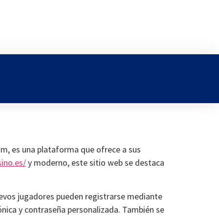
om, es una plataforma que ofrece a sus
ino.es/
y moderno, este sitio web se destaca
 nuevos jugadores pueden registrarse mediante
rónica y contraseña personalizada. También se