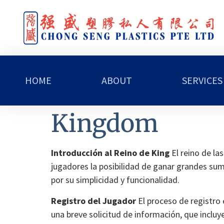
HOME
ABOUT
SERVICES
Kingdom
Introducción al Reino de King
El reino de l
jugadores la posibilidad de ganar grandes su
por su simplicidad y funcionalidad.
Registro del Jugador
El proceso de registro 
una breve solicitud de información, que inclu