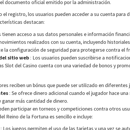
 del documento oficial emitido por la administración.
o el registro, los usuarios pueden acceder a su cuenta para d
cterísticas destacan:
s tienen acceso a sus datos personales e información financi
movimientos realizados con su cuenta, incluyendo historiales
te la configuración de seguridad para protegerse contra el f
del sitio web
: Los usuarios pueden suscribirse a notificaci
as Slot del Casino cuenta con una variedad de bonos y prom
ores reciben un bónus que puede ser utilizado en diferentes 
ntes
: Se ofrece dinero adicional cuando el jugador hace un
e ganar más cantidad de dinero.
eden participar en torneos y competiciones contra otros usu
l Reino de la Fortuna es sencillo e incluye:
)
: Los juegos permiten el uso de las tarjetas y una vez se aut