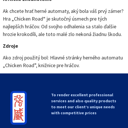
Ak chcete hrať herné automaty, aký bola váš prvý zámer?
Hra „Chicken Road“ je skutočný úsmech pre tých
najlepších hráčov. Od svojho odhalenia sa stalo ďalšie
hrozie krokodíli, ale toto malé zlo nekoná žiadnu škodu.
Zdroje
Ako zdroj použitý bol: Hlavné stránky herného automatu
„Chicken Road”, knižnice pre hráčov.
To render excellent professional
services and also quality products
to meet our client’s unique needs
with competitive prices