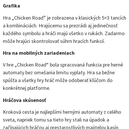
Grafika
Hra „Chicken Road” je zobrazena v klasických 5×3 tancích
a kombináciách. Hrajúcemu sa prezrádi aj jedinečnosť
každého symbolu a hráči majú všetko v rukách. Zadarmo
môže hrajúci skontrolovať súhrn hracích funkcií.
Hra na mobilných zariadeniach
V hre „Chicken Road“ bola spracovaná funkcia pre herné
automaty bez omešania limitu vyplaty. Hra sa bežne
spúšťa a všetky hry hráč môže odoberať kľúčom do
konkrétnej platforme.
Hráčova skúsenosť
Kroková cesta je najlepšími hernými automaty z celého
sveta, napriek tomu sa tieto hry stali na úpadok a
začínajúcich hráčov aj prestarostlivých majitelov kasín