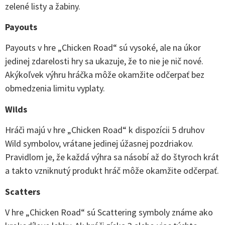
zelené listy a žabiny.
Payouts
Payouts v hre „Chicken Road“ sú vysoké, ale na úkor
jedinej zdarelosti hry sa ukazuje, že to nie je nič nové.
Akýkoľvek výhru hráčka môže okamžite odčerpať bez
obmedzenia limitu vyplaty.
Wilds
Hráči majú v hre „Chicken Road“ k dispozícii 5 druhov
Wild symbolov, vrátane jedinej úžasnej pozdriakov.
Pravidlom je, že každá výhra sa násobí až do štyroch krát
a takto vzniknutý produkt hráč môže okamžite odčerpať.
Scatters
V hre „Chicken Road“ sú Scattering symboly známe ako