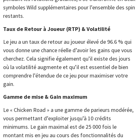
symboles Wild supplémentaires pour l’ensemble des spin
restants.
Taux de Retour à Joueur (RTP) & Volatilité
Le jeu a un taux de retour au joueur élevé de 96.6 % qui
vous donne une chance réelle d’avoir les gains que vous
cherchez. Cela signifie également qu’il existe des jours
où la volatilité augmente et qu’il est essentiel de bien
comprendre l’étendue de ce jeu pour maximiser votre
gain.
Gamme de mise & Gain maximum
Le « Chicken Road » a une gamme de parieurs modérée,
vous permettant d’exploiter jusqu’à 10 crédits
minimums. Le gain maximal est de 25 000 fois le
montant mis en jeu au cours des fonctionnalités du