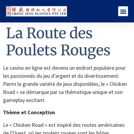
La Route des
Poulets Rouges
Le casino en ligne est devenu un endroit populaire pour
les passionnés du jeu d’argent et du divertissement.
Parmi la grande variété de jeux disponibles, le « Chicken
Road » se démarque par sa thématique unique et son
gameplay excitant.
Thème et Conception
Le « Chicken Road » est inspiré des routes américaines
de l’Ouest, où les poulets rouges sont les hôtes