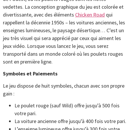
vedettes. La conception graphique du jeu est colorée et
divertissante, avec des éléments
Chicken Road
qui
rappellent la décennie 1950s – les voitures anciennes, les
enseignes lumineuses, le paysage désertique… C’est un
jeu très visuel qui sera apprécié par ceux qui aiment les
jeux vidéo. Lorsque vous lancez le jeu, vous serez
transporté dans un monde coloré où les poulets rouges
sont en première ligne.
Symboles et Paiements
Le jeu dispose de huit symboles, chacun avec son propre
gain :
Le poulet rouge (sauf Wild) offre jusqu’à 500 fois
votre pari.
La voiture ancienne offre jusqu’à 400 fois votre pari.
L’enseigne lumineuse offre jusqu’à 300 fois votre