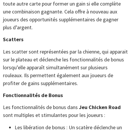
toute autre carte pour former un gain si elle complète
une combinaison gagnante. Cela offre à nouveau aux
joueurs des opportunités supplémentaires de gagner
plus d’argent.
Scatters
Les scatter sont représentées par la chienne, qui apparait
sur le plateau et déclenche les fonctionnalités de bonus
lorsqu’elle apparaît simultanément sur plusieurs
rouleaux. Ils permettent également aux joueurs de
profiter de gains supplémentaires.
Fonctionnalités de Bonus
Les fonctionnalités de bonus dans
Jeu Chicken Road
sont multiples et stimulantes pour les joueurs :
Les libération de bonus : Un scatère déclenche un