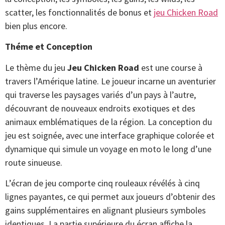
scatter, les fonctionnalités de bonus et
jeu Chicken Road
bien plus encore.
Théme et Conception
Le thème du jeu
Jeu Chicken Road
est une course à
travers l’Amérique latine. Le joueur incarne un aventurier
qui traverse les paysages variés d’un pays à l’autre,
découvrant de nouveaux endroits exotiques et des
animaux emblématiques de la région. La conception du
jeu est soignée, avec une interface graphique colorée et
dynamique qui simule un voyage en moto le long d’une
route sinueuse.
L’écran de jeu comporte cinq rouleaux révélés à cinq
lignes payantes, ce qui permet aux joueurs d’obtenir des
gains supplémentaires en alignant plusieurs symboles
identiques. La partie supérieure du écran affiche la