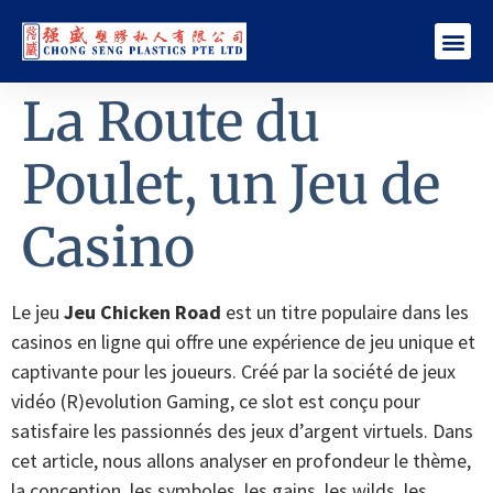
La Route du
Poulet, un Jeu de
Casino
Le jeu
Jeu Chicken Road
est un titre populaire dans les
casinos en ligne qui offre une expérience de jeu unique et
captivante pour les joueurs. Créé par la société de jeux
vidéo (R)evolution Gaming, ce slot est conçu pour
satisfaire les passionnés des jeux d’argent virtuels. Dans
cet article, nous allons analyser en profondeur le thème,
la conception, les symboles, les gains, les wilds, les