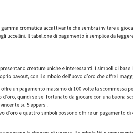
na gamma cromatica accattivante che sembra invitare a giocar
egli uccellini. Il tabellone di pagamento è semplice da legge
presentano creature uniche e interessanti. I simboli di base inc
prio payout, con il simbolo dell’uovo d’oro che offre i magg
 e offre un pagamento massimo di 100 volte la scommessa pe
ovo d’oro, quindi se sei fortunato da giocare con una buona s
vincente su 5 apparsi.
l uovo d’oro e quattro simboli possono offrire un pagamento d
 aumentano le chances di vincere. Il simbolo Wild rappresenta 