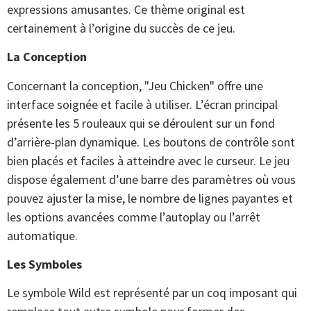
expressions amusantes. Ce thème original est
certainement à l’origine du succès de ce jeu.
La Conception
Concernant la conception, "Jeu Chicken" offre une
interface soignée et facile à utiliser. L’écran principal
présente les 5 rouleaux qui se déroulent sur un fond
d’arrière-plan dynamique. Les boutons de contrôle sont
bien placés et faciles à atteindre avec le curseur. Le jeu
dispose également d’une barre des paramètres où vous
pouvez ajuster la mise, le nombre de lignes payantes et
les options avancées comme l’autoplay ou l’arrêt
automatique.
Les Symboles
Le symbole Wild est représenté par un coq imposant qui