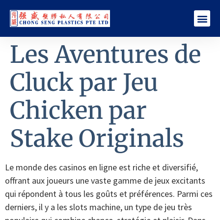
Les Aventures de
Cluck par Jeu
Chicken par
Stake Originals
Le monde des casinos en ligne est riche et diversifié,
offrant aux joueurs une vaste gamme de jeux excitants
qui répondent à tous les goûts et préférences. Parmi ces
derniers, il y a les slots machine, un type de jeu très