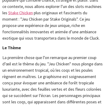
populaire qui combine chance, stratégie et plaisir. Dans
ce contexte, nous allons explorer l’un des slots machines
les
Stake Chicken
plus originaux et fascinants du
moment : "Jeu Chicken par Stake Originals". Ce jeu
propose une expérience de jeux unique, riche en
fonctionnalités innovantes et animée d’une ambiance
exotique qui vous transportera dans le monde de Cluck.
Le Thème
La première chose que l’on remarque au premier coup
d’œil est le thème du jeu. "Jeu Chicken" nous plonge dans
un environnement tropical, où les coqs et les poules
règnent en maîtres. Le graphisme est soigneusement
conçu pour évoquer une ambiance de forêt tropicale
luxuriante, avec des feuilles vertes et des fleurs colorées
qui se succèdent sur l’écran. Les personnages principaux
sont les coqs, qui apparaissent dans différentes poses et