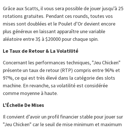
Grâce aux Scatts, il vous sera possible de jouer jusqu’à 25
rotations gratuites. Pendant ces rounds, toutes vos
mises sont doublées et le Poulet d’Or devient encore
plus généreux en laissant apparaître une variable
aléatoire entre 3$ à $20000 pour chaque spin.
Le Taux de Retour & La Volatilité
Concernant les performances techniques, "Jeu Chicken"
présente un taux de retour (RTP) compris entre 96% et
97%, ce qui est très élevé dans la catégorie des slots
machine. En revanche, sa volatilité est considérée
comme moyenne à haute.
L’Échelle De Mises
Il convient d’avoir un profil financier stable pour jouer sur
"Jeu Chicken" car le seuil de mise minimum et maximum