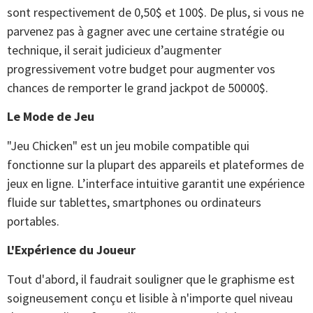
sont respectivement de 0,50$ et 100$. De plus, si vous ne
parvenez pas à gagner avec une certaine stratégie ou
technique, il serait judicieux d’augmenter
progressivement votre budget pour augmenter vos
chances de remporter le grand jackpot de 50000$.
Le Mode de Jeu
"Jeu Chicken" est un jeu mobile compatible qui
fonctionne sur la plupart des appareils et plateformes de
jeux en ligne. L’interface intuitive garantit une expérience
fluide sur tablettes, smartphones ou ordinateurs
portables.
L'Expérience du Joueur
Tout d'abord, il faudrait souligner que le graphisme est
soigneusement conçu et lisible à n'importe quel niveau