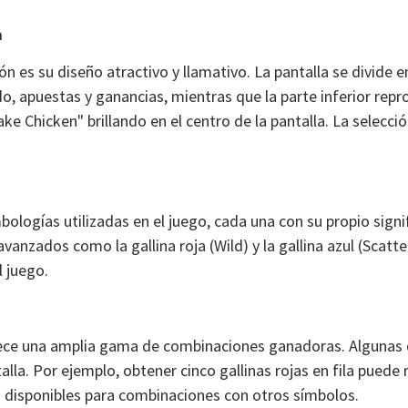
a
ión es su diseño atractivo y llamativo. La pantalla se divide e
, apuestas y ganancias, mientras que la parte inferior repr
ke Chicken" brillando en el centro de la pantalla. La selecció
mbologías utilizadas en el juego, cada una con su propio sig
anzados como la gallina roja (Wild) y la gallina azul (Scat
l juego.
ece una amplia gama de combinaciones ganadoras. Algunas d
alla. Por ejemplo, obtener cinco gallinas rojas en fila puede 
 disponibles para combinaciones con otros símbolos.