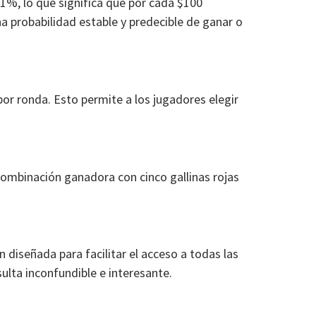
.1%, lo que significa que por cada $100
a probabilidad estable y predecible de ganar o
r ronda. Esto permite a los jugadores elegir
combinación ganadora con cinco gallinas rojas
 diseñada para facilitar el acceso a todas las
sulta inconfundible e interesante.