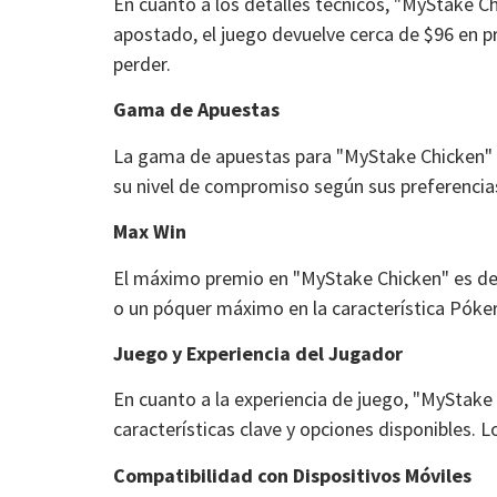
En cuanto a los detalles técnicos, "MyStake Ch
apostado, el juego devuelve cerca de $96 en p
perder.
Gama de Apuestas
La gama de apuestas para "MyStake Chicken" v
su nivel de compromiso según sus preferencias
Max Win
El máximo premio en "MyStake Chicken" es de $
o un póquer máximo en la característica Póke
Juego y Experiencia del Jugador
En cuanto a la experiencia de juego, "MyStake 
características clave y opciones disponibles. L
Compatibilidad con Dispositivos Móviles