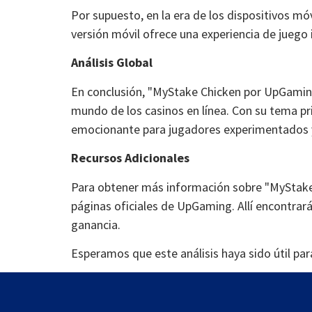
Por supuesto, en la era de los dispositivos mó
versión móvil ofrece una experiencia de juego 
Análisis Global
En conclusión, "MyStake Chicken por UpGaming
mundo de los casinos en línea. Con su tema pri
emocionante para jugadores experimentados y 
Recursos Adicionales
Para obtener más información sobre "MyStake C
páginas oficiales de UpGaming. Allí encontrará
ganancia.
Esperamos que este análisis haya sido útil pa