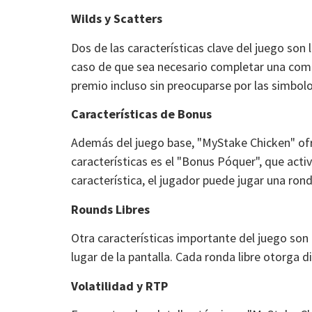
Wilds y Scatters
Dos de las características clave del juego son 
caso de que sea necesario completar una combin
premio incluso sin preocuparse por las simbolo
Características de Bonus
Además del juego base, "MyStake Chicken" ofre
características es el "Bonus Póquer", que act
característica, el jugador puede jugar una ron
Rounds Libres
Otra características importante del juego son 
lugar de la pantalla. Cada ronda libre otorga di
Volatilidad y RTP