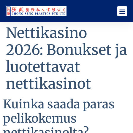
Nettikasino
2026: Bonukset ja
luotettavat
nettikasinot
Kuinka saada paras
pelikokemus
nettikasinolta?