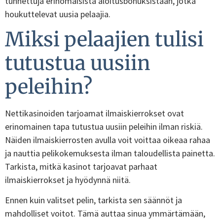
tunnettuja erinomaisista aloitusbonuksistaan, jotka
houkuttelevat uusia pelaajia.
Miksi pelaajien tulisi
tutustua uusiin
peleihin?
Nettikasinoiden tarjoamat ilmaiskierrokset ovat
erinomainen tapa tutustua uusiin peleihin ilman riskiä.
Näiden ilmaiskierrosten avulla voit voittaa oikeaa rahaa
ja nauttia pelikokemuksesta ilman taloudellista painetta.
Tarkista, mitkä kasinot tarjoavat parhaat
ilmaiskierrokset ja hyödynnä niitä.
Ennen kuin valitset pelin, tarkista sen säännöt ja
mahdolliset voitot. Tämä auttaa sinua ymmärtämään,