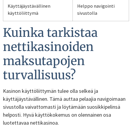
Käyttäjäystävällinen
Helppo navigointi
käyttöliittymä
sivustolla
Kuinka tarkistaa
nettikasinoiden
maksutapojen
turvallisuus?
Kasinon käyttöliittymän tulee olla selkeä ja
käyttäjäystävällinen. Tämä auttaa pelaajia navigoimaan
sivustolla vaivattomasti ja löytämään suosikkipelinsä
helposti. Hyvä käyttökokemus on olennainen osa
luotettavaa nettikasinoa.