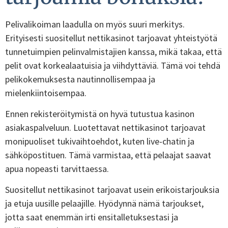
Pelivalikoiman laadulla on myös suuri merkitys.
Erityisesti suositellut nettikasinot tarjoavat yhteistyötä
tunnetuimpien pelinvalmistajien kanssa, mikä takaa, että
pelit ovat korkealaatuisia ja viihdyttäviä. Tämä voi tehdä
pelikokemuksesta nautinnollisempaa ja
mielenkiintoisempaa.
Ennen rekisteröitymistä on hyvä tutustua kasinon
asiakaspalveluun. Luotettavat nettikasinot tarjoavat
monipuoliset tukivaihtoehdot, kuten live-chatin ja
sähköpostituen. Tämä varmistaa, että pelaajat saavat
apua nopeasti tarvittaessa.
Suositellut nettikasinot tarjoavat usein erikoistarjouksia
ja etuja uusille pelaajille. Hyödynnä nämä tarjoukset,
jotta saat enemmän irti ensitalletuksestasi ja