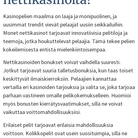
Kasinopelien maailma on laaja ja monipuolinen, ja
uusimmat trendit vievät pelaajat uusiin seikkailuihin.
Monet nettikasinot tarjoavat innovatiivisia pelitiloja ja
teemoja, jotka houkuttelevat pelaajia. Tämä tekee pelien
kokeilemisesta entistä mielenkiintoisempaa.
Nettikasinoiden bonukset voivat vaihdella suuresti.
Jotkut tarjoavat suuria talletusbonuksia, kun taas toiset
keskittyvät ilmaiskierroksiin. Pelaajien kannattaa
vertailla eri kasinoiden tarjouksia ja valita se, joka tarjoaa
parhaan vastineen omalle pelikokemukselleen. Huomioi
myös bonusten kierrätysvaatimukset, sillä ne voivat
vaikuttaa voittomahdollisuuksiisi.
Erilaiset pelit tarjoavat erilaisia mahdollisuuksia
voittoon. Kolikkopelit ovat usein suosituimpia, sillä ne