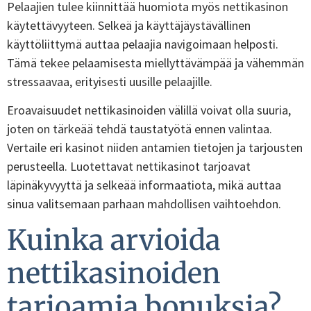
Pelaajien tulee kiinnittää huomiota myös nettikasinon
käytettävyyteen. Selkeä ja käyttäjäystävällinen
käyttöliittymä auttaa pelaajia navigoimaan helposti.
Tämä tekee pelaamisesta miellyttävämpää ja vähemmän
stressaavaa, erityisesti uusille pelaajille.
Eroavaisuudet nettikasinoiden välillä voivat olla suuria,
joten on tärkeää tehdä taustatyötä ennen valintaa.
Vertaile eri kasinot niiden antamien tietojen ja tarjousten
perusteella. Luotettavat nettikasinot tarjoavat
läpinäkyvyyttä ja selkeää informaatiota, mikä auttaa
sinua valitsemaan parhaan mahdollisen vaihtoehdon.
Kuinka arvioida
nettikasinoiden
tarjoamia bonuksia?