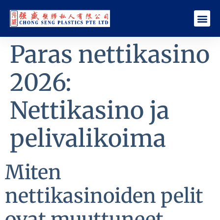
Paras nettikasino
2026:
Nettikasino ja
pelivalikoima
Miten
nettikasinoiden pelit
ovat muuttuneet