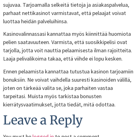
sujuvaa. Tarjoamalla selkeitä tietoja ja asiakaspalvelua,
parhaat nettikasinot varmistavat, että pelaajat voivat
luottaa heidän palveluihinsa.
Kasinovalinnassasi kannattaa myös kiinnittää huomiota
pelien saatavuuteen. Varmista, että suosikkipelisi ovat
tarjolla, jotta voit nauttia pelaamisesta ilman rajoitteita.
Laaja pelivalikoima takaa, että viihde ei lopu kesken.
Ennen pelaamista kannattaa tutustua kasinon tarjoamiin
bonuksiin. Ne voivat vaihdella suuresti kasinoiden välillä,
joten on tärkeää valita se, joka parhaiten vastaa
tarpeitasi. Muista myös tarkistaa bonusten
kierrätysvaatimukset, jotta tiedät, mitä odottaa.
Leave a Reply
You must be
logged in
to post a comment.