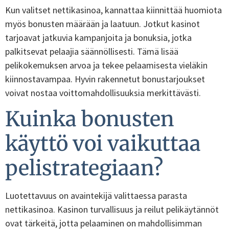
Kun valitset nettikasinoa, kannattaa kiinnittää huomiota
myös bonusten määrään ja laatuun. Jotkut kasinot
tarjoavat jatkuvia kampanjoita ja bonuksia, jotka
palkitsevat pelaajia säännöllisesti. Tämä lisää
pelikokemuksen arvoa ja tekee pelaamisesta vieläkin
kiinnostavampaa. Hyvin rakennetut bonustarjoukset
voivat nostaa voittomahdollisuuksia merkittävästi.
Kuinka bonusten
käyttö voi vaikuttaa
pelistrategiaan?
Luotettavuus on avaintekijä valittaessa parasta
nettikasinoa. Kasinon turvallisuus ja reilut pelikäytännöt
ovat tärkeitä, jotta pelaaminen on mahdollisimman