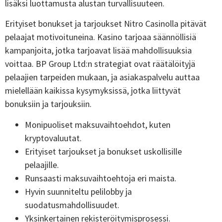
lisäksi luottamusta alustan turvallisuuteen.
Erityiset bonukset ja tarjoukset Nitro Casinolla pitävät
pelaajat motivoituneina. Kasino tarjoaa säännöllisiä
kampanjoita, jotka tarjoavat lisää mahdollisuuksia
voittaa. BP Group Ltd:n strategiat ovat räätälöityjä
pelaajien tarpeiden mukaan, ja asiakaspalvelu auttaa
mielellään kaikissa kysymyksissä, jotka liittyvät
bonuksiin ja tarjouksiin.
Monipuoliset maksuvaihtoehdot, kuten
kryptovaluutat.
Erityiset tarjoukset ja bonukset uskollisille
pelaajille.
Runsaasti maksuvaihtoehtoja eri maista.
Hyvin suunniteltu pelilobby ja
suodatusmahdollisuudet.
Yksinkertainen rekisteröitymisprosessi.