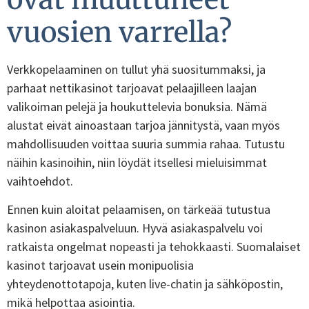
vuosien varrella?
Verkkopelaaminen on tullut yhä suositummaksi, ja
parhaat nettikasinot tarjoavat pelaajilleen laajan
valikoiman pelejä ja houkuttelevia bonuksia. Nämä
alustat eivät ainoastaan tarjoa jännitystä, vaan myös
mahdollisuuden voittaa suuria summia rahaa. Tutustu
näihin kasinoihin, niin löydät itsellesi mieluisimmat
vaihtoehdot.
Ennen kuin aloitat pelaamisen, on tärkeää tutustua
kasinon asiakaspalveluun. Hyvä asiakaspalvelu voi
ratkaista ongelmat nopeasti ja tehokkaasti. Suomalaiset
kasinot tarjoavat usein monipuolisia
yhteydenottotapoja, kuten live-chatin ja sähköpostin,
mikä helpottaa asiointia.