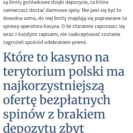
są limity gotówkowe dzięki depozycie, za które
zamierzasz dostać darmowe spiny. Nie jawi się być to
dowolna suma, do niej limity znajdują się poprawiane za
sprawą operatora kasyna.
O ile starannie zapoznasz się
wraz z każdymi zapisami, nie zaakceptować zostanie
zagrożeń spośród odebraniem premii.
Które to kasyno na
terytorium polski ma
najkorzystniejszą
ofertę bezpłatnych
spinów z brakiem
depozytu zbyt