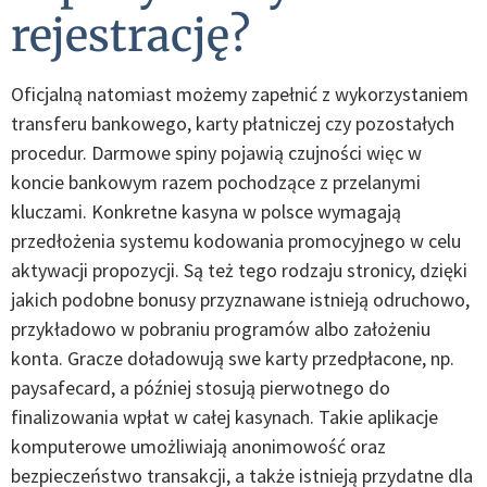
rejestrację?
Oficjalną natomiast możemy zapełnić z wykorzystaniem
transferu bankowego, karty płatniczej czy pozostałych
procedur. Darmowe spiny pojawią czujności więc w
koncie bankowym razem pochodzące z przelanymi
kluczami. Konkretne kasyna w polsce wymagają
przedłożenia systemu kodowania promocyjnego w celu
aktywacji propozycji. Są też tego rodzaju stronicy, dzięki
jakich podobne bonusy przyznawane istnieją odruchowo,
przykładowo w pobraniu programów albo założeniu
konta. Gracze doładowują swe karty przedpłacone, np.
paysafecard, a później stosują pierwotnego do
finalizowania wpłat w całej kasynach. Takie aplikacje
komputerowe umożliwiają anonimowość oraz
bezpieczeństwo transakcji, a także istnieją przydatne dla