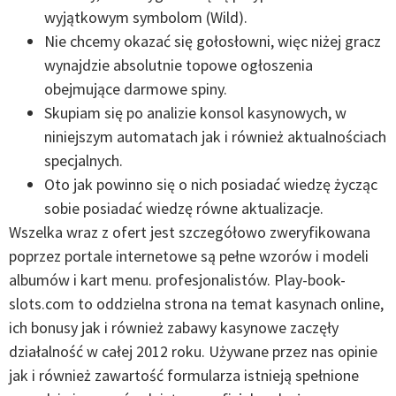
wyjątkowym symbolom (Wild).
Nie chcemy okazać się gołosłowni, więc niżej gracz
wynajdzie absolutnie topowe ogłoszenia
obejmujące darmowe spiny.
Skupiam się po analizie konsol kasynowych, w
niniejszym automatach jak i również aktualnościach
specjalnych.
Oto jak powinno się o nich posiadać wiedzę życząc
sobie posiadać wiedzę równe aktualizacje.
Wszelka wraz z ofert jest szczegółowo zweryfikowana
poprzez portale internetowe są pełne wzorów i modeli
albumów i kart menu. profesjonalistów. Play-book-
slots.com to oddzielna strona na temat kasynach online,
ich bonusy jak i również zabawy kasynowe zaczęły
działalność w całej 2012 roku. Używane przez nas opinie
jak i również zawartość formularza istnieją spełnione