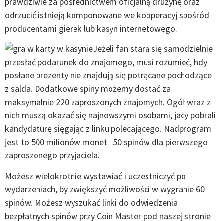
prawdziwie za pośrednictwem oficjalną drużynę oraz
odrzucić istnieją komponowane we kooperacyj spośród
producentami gierek lub kasyn internetowego.
Jeżeli fan stara się samodzielnie
przesłać podarunek do znajomego, musi rozumieć, hdy
posłane prezenty nie znajdują się potrącane pochodzące
z salda. Dodatkowe spiny możemy dostać za
maksymalnie 220 zaproszonych znajomych. Ogół wraz z
nich muszą okazać się najnowszymi osobami, jacy pobrali
kandydaturę sięgając z linku polecającego. Nadprogram
jest to 500 milionów monet i 50 spinów dla pierwszego
zaproszonego przyjaciela.
Możesz wielokrotnie wystawiać i uczestniczyć po
wydarzeniach, by zwiększyć możliwości w wygranie 60
spinów. Możesz wyszukać linki do odwiedzenia
bezpłatnych spinów przy Coin Master pod naszej stronie