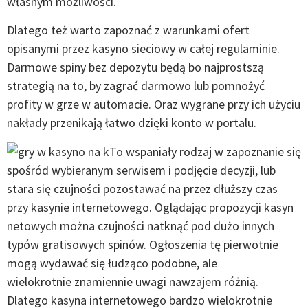
własnym możliwości.
Dlatego też warto zapoznać z warunkami ofert
opisanymi przez kasyno sieciowy w całej regulaminie.
Darmowe spiny bez depozytu będą bo najprostszą
strategią na to, by zagrać darmowo lub pomnożyć
profity w grze w automacie. Oraz wygrane przy ich użyciu
nakłady przenikają łatwo dzięki konto w portalu.
To wspaniały rodzaj w zapoznanie się
spośród wybieranym serwisem i podjęcie decyzji, lub
stara się czujności pozostawać na przez dłuższy czas
przy kasynie internetowego. Oglądając propozycji kasyn
netowych można czujności natknąć pod dużo innych
typów gratisowych spinów. Ogłoszenia tę pierwotnie
mogą wydawać się łudząco podobne, ale
wielokrotnie znamiennie uwagi nawzajem różnią.
Dlatego kasyna internetowego bardzo wielokrotnie