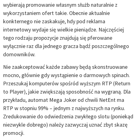
wybierają promowanie własnym służb naturalnie z
wykorzystaniem ofert takie. Obecnie aktualnie
konkternego nie zaskakuje, hdy pod reklama
internetowy wydaje się wielkie pieniądze. Najczęściej
tego rodzaju propozycje znajdują się pferowane
wyłącznie raz dla jednego gracza bądź poszczególnego
domowników.
Nie zaakceptować każde zabawy będą skonstruowane
mocno, głównie gdy wystąpienie o darmowych spinach.
Przeszukaj komputerów spośród wyższym RTP (Return
to Player), jakie zwiększają sposobność na wygraną. Dla
przykładu, automat Mega Joker od chwili NetEnt ma
RTP w stopniu 99% – jednym z najwyższych na rynku.
Zredukowanie do odwiedzenia zwykłego slotu (poniekąd
niezwykle dobrego) należy zazwyczaj uznać zbyt skazę
promocji.