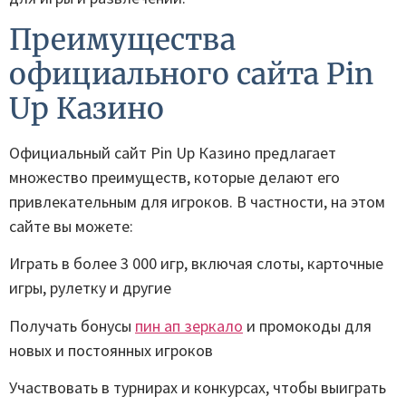
Преимущества
официального сайта Pin
Up Казино
Официальный сайт Pin Up Казино предлагает
множество преимуществ, которые делают его
привлекательным для игроков. В частности, на этом
сайте вы можете:
Играть в более 3 000 игр, включая слоты, карточные
игры, рулетку и другие
Получать бонусы
пин ап зеркало
и промокоды для
новых и постоянных игроков
Участвовать в турнирах и конкурсах, чтобы выиграть