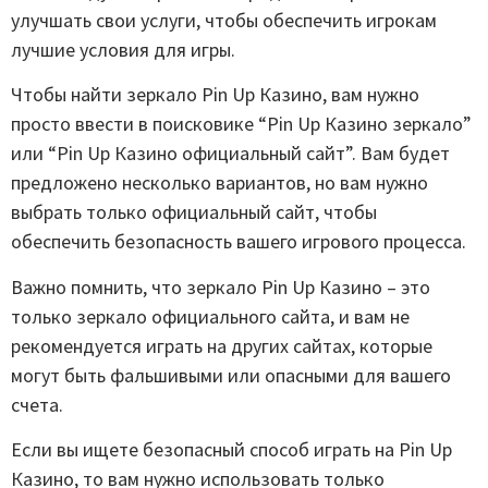
улучшать свои услуги, чтобы обеспечить игрокам
лучшие условия для игры.
Чтобы найти зеркало Pin Up Казино, вам нужно
просто ввести в поисковике “Pin Up Казино зеркало”
или “Pin Up Казино официальный сайт”. Вам будет
предложено несколько вариантов, но вам нужно
выбрать только официальный сайт, чтобы
обеспечить безопасность вашего игрового процесса.
Важно помнить, что зеркало Pin Up Казино – это
только зеркало официального сайта, и вам не
рекомендуется играть на других сайтах, которые
могут быть фальшивыми или опасными для вашего
счета.
Если вы ищете безопасный способ играть на Pin Up
Казино, то вам нужно использовать только