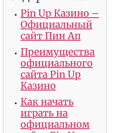
Pin Up Казино –
Официальный
сайт Пин Ап
Преимущества
официального
сайта Pin Up
Казино
Как начать
играть на
официальном