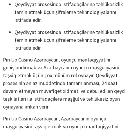
Qeydiyyat prosesində istifadəçilərinə təhlükəsizlik
təmin etmək üçün şifrələmə təkhnologiyalarını
istifadə edir.
Qeydiyyat prosesində istifadəçilərinə təhlükəsizlik
təmin etmək üçün şifrələmə təkhnologiyalarını
istifadə edir.
Pin Up Casino Azərbaycan, oyunçu məntəqiyyətini
genişləndirmək və Azərbaycanın oyunçu məşğuliyəsini
təşviq etmək üçün çox mühüm rol oynayır. Qeydiyyat
prosesinin ən az muddətində tamamlanması, 24 saat
davam etməyən müvafiqet xidməti və qebul edilən qeyd
təşkilatları ilə istifadəçilərə məşğul və təhlükəsiz oyun
oynayana imkan verir.
Pin Up Casino Azərbaycan, Azərbaycanın oyunçu
məşğuliyəsini təşviq etmək və oyunçu məntəqiyyətini