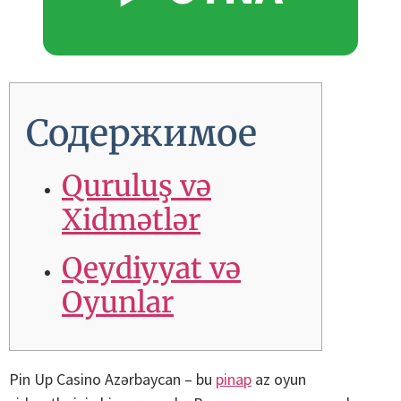
Содержимое
Quruluş və
Xidmətlər
Qeydiyyat və
Oyunlar
Pin Up Casino Azərbaycan – bu
pinap
az oyun