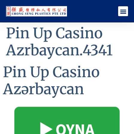
Pin Up Casino
Azrbaycan.4341
Pin Up Casino
Azərbaycan
▶️ OYNA