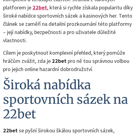
platforem je
22bet
, která si rychle získala popularitu díky
široké nabídce sportovních sázek a kasinových her. Tento
článek se zaměří na detailní prozkoumání této platformy
– její nabídky, bezpečnosti a pro uživatele důležité
vlastnosti.
Cílem je poskytnout komplexní přehled, který pomůže
hráčům zvážit, zda je
22bet
pro ně tou správnou volbou
pro jejich online hazardní dobrodružství.
Široká nabídka
sportovních sázek na
22bet
22bet
se pyšní širokou škálou sportovních sázek,