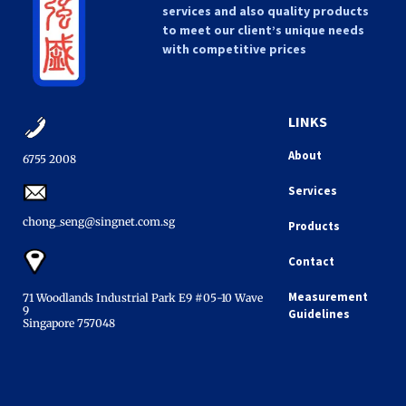
services and also quality products
to meet our client’s unique needs
with competitive prices
LINKS
About
6755 2008​
Services
chong_seng@singnet.com.sg​
Products
Contact
Measurement
71 Woodlands Industrial Park E9 #05-10 Wave
9
Guidelines
Singapore 757048​