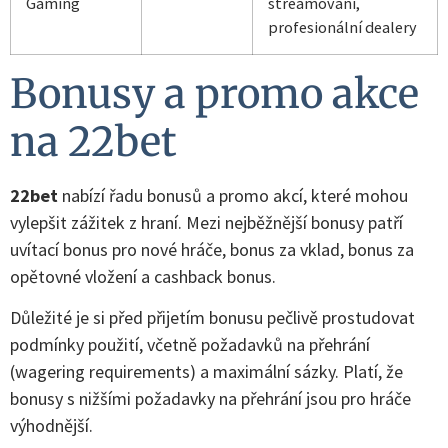
Gaming
streamování,
profesionální dealery
Bonusy a promo akce
na 22bet
22bet
nabízí řadu bonusů a promo akcí, které mohou
vylepšit zážitek z hraní. Mezi nejběžnější bonusy patří
uvítací bonus pro nové hráče, bonus za vklad, bonus za
opětovné vložení a cashback bonus.
Důležité je si před přijetím bonusu pečlivě prostudovat
podmínky použití, včetně požadavků na přehrání
(wagering requirements) a maximální sázky. Platí, že
bonusy s nižšími požadavky na přehrání jsou pro hráče
výhodnější.