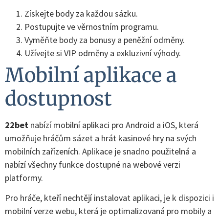
Získejte body za každou sázku.
Postupujte ve věrnostním programu.
Vyměňte body za bonusy a peněžní odměny.
Užívejte si VIP odměny a exkluzivní výhody.
Mobilní aplikace a
dostupnost
22bet
nabízí mobilní aplikaci pro Android a iOS, která
umožňuje hráčům sázet a hrát kasinové hry na svých
mobilních zařízeních. Aplikace je snadno použitelná a
nabízí všechny funkce dostupné na webové verzi
platformy.
Pro hráče, kteří nechtějí instalovat aplikaci, je k dispozici i
mobilní verze webu, která je optimalizovaná pro mobily a