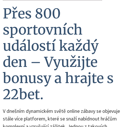
Přes 800
sportovních
událostí každý
den – Využijte
bonusy a hrajte s
22bet.
V dnešním dynamickém světě online zábavy se objevuje
stále více platforem, které se snaží nabídnout hráčům
komplexní a vzrušující zážitek. Jednou z takových