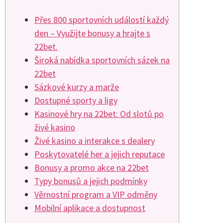
Přes 800 sportovních událostí každý
den – Využijte bonusy a hrajte s
22bet.
Široká nabídka sportovních sázek na
22bet
Sázkové kurzy a marže
Dostupné sporty a ligy
Kasinové hry na 22bet: Od slotů po
živé kasino
Živé kasino a interakce s dealery
Poskytovatelé her a jejich reputace
Bonusy a promo akce na 22bet
Typy bonusů a jejich podmínky
Věrnostní program a VIP odměny
Mobilní aplikace a dostupnost