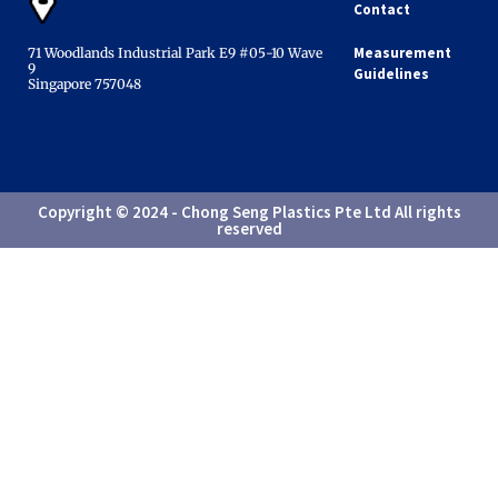
Contact
Measurement
71 Woodlands Industrial Park E9 #05-10 Wave
9
Guidelines
Singapore 757048​
Copyright © 2024 - Chong Seng Plastics Pte Ltd All rights
reserved