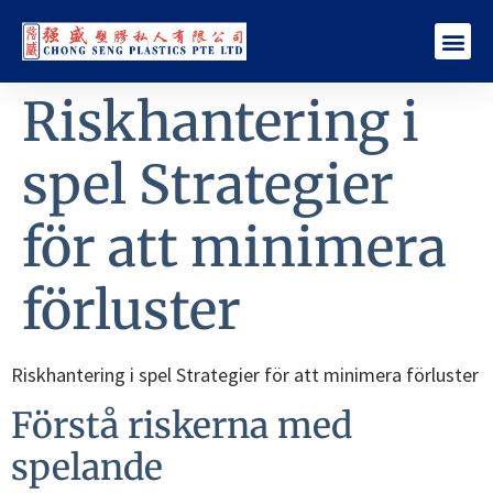
Riskhantering i
spel Strategier
för att minimera
förluster
Riskhantering i spel Strategier för att minimera förluster
Förstå riskerna med
spelande