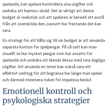
spelande, kan spelare kontrollera sina utgifter och
undvika att hamna i skuld. Det är viktigt att denna
budget är realistisk och att spelaren är beredd att avstå
från att överskrida den, oavsett hur frestande det kan
vara.
En strategi för att hålla sig till sin budget är att använda
separata konton för spelpengar. På så sätt kan man
visuellt se hur mycket pengar som har avsatts för
spelande och undvika att blanda dessa med sina dagliga
utgifter. Att använda en timer kan också vara ett
effektivt verktyg för att begränsa hur länge man spelar
och därmed minimera risken för impulsiva beslut.
Emotionell kontroll och
psykologiska strategier