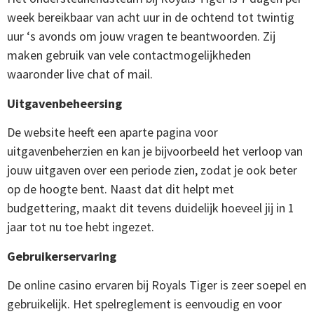
week bereikbaar van acht uur in de ochtend tot twintig
uur ‘s avonds om jouw vragen te beantwoorden. Zij
maken gebruik van vele contactmogelijkheden
waaronder live chat of mail.
Uitgavenbeheersing
De website heeft een aparte pagina voor
uitgavenbeherzien en kan je bijvoorbeeld het verloop van
jouw uitgaven over een periode zien, zodat je ook beter
op de hoogte bent. Naast dat dit helpt met
budgettering, maakt dit tevens duidelijk hoeveel jij in 1
jaar tot nu toe hebt ingezet.
Gebruikerservaring
De online casino ervaren bij Royals Tiger is zeer soepel en
gebruikelijk. Het spelreglement is eenvoudig en voor