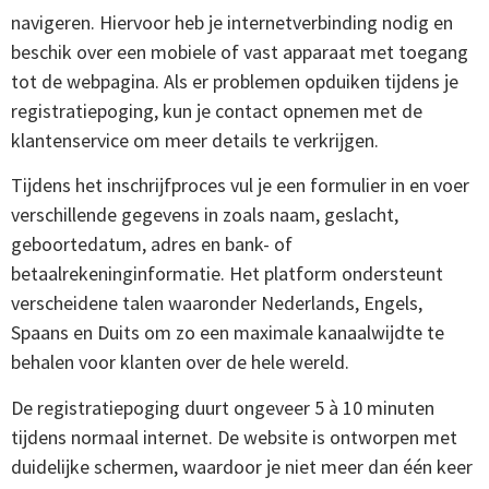
navigeren. Hiervoor heb je internetverbinding nodig en
beschik over een mobiele of vast apparaat met toegang
tot de webpagina. Als er problemen opduiken tijdens je
registratiepoging, kun je contact opnemen met de
klantenservice om meer details te verkrijgen.
Tijdens het inschrijfproces vul je een formulier in en voer
verschillende gegevens in zoals naam, geslacht,
geboortedatum, adres en bank- of
betaalrekeninginformatie. Het platform ondersteunt
verscheidene talen waaronder Nederlands, Engels,
Spaans en Duits om zo een maximale kanaalwijdte te
behalen voor klanten over de hele wereld.
De registratiepoging duurt ongeveer 5 à 10 minuten
tijdens normaal internet. De website is ontworpen met
duidelijke schermen, waardoor je niet meer dan één keer