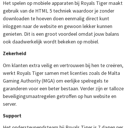
Het spelen op mobiele apparaten bij Royals Tiger maakt
gebruik van de HTML 5 techniek waardoor je zonder
downloaden te hoeven doen eenmalig direct kunt
inloggen naar de website en gewoon lekker kunnen
genieten. Dit is een groot voordeel omdat jouw balans
ook daadwerkelijk wordt bekeken op mobiel.
Zekerheid
Om klanten extra veilig en vertrouwen bij hen te creëren,
werkt Royals Tiger samen met licenties zoals de Malta
Gaming Authority (MGA) om eerlijke spelregels te
garanderen voor een beter bestaan. Verder zijn er talloze
beveiligingsmaatregelen getroffen op hun website en
server.
Support
Het ondersteunendsteam bij Royals Tiger is 7 dagen per