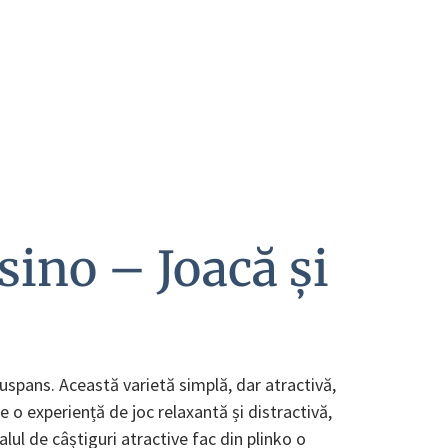
sino – Joacă și
suspans. Această varietă simplă, dar atractivă,
e o experiență de joc relaxantă și distractivă,
alul de câștiguri atractive fac din plinko o