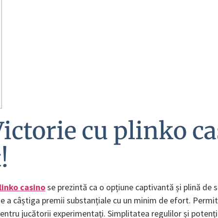
ictorie cu plinko ca
!
linko casino
se prezintă ca o opțiune captivantă și plină de 
 de a câștiga premii substanțiale cu un minim de efort. Permit
entru jucătorii experimentați. Simplitatea regulilor și potenți