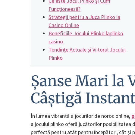
Ce este Jocul Plinko și Cum
Funcționează?
Strategii pentru a Juca Plinko la
Casino Online
Beneficiile Jocului Plinko laplinko
casino
Tendințe Actuale și Viitorul Jocului
Plinko
Șanse Mari la V
Câștigă Instant
În lumea vibrantă a jocurilor de noroc online,
p
a jocului plinko oferă jucătorilor posibilitatea
perfectă pentru atât pentru începători, cât și p