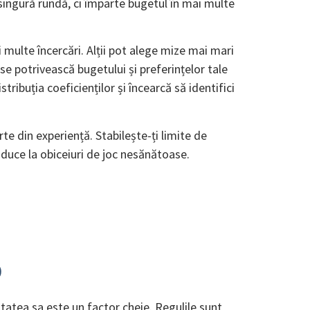
 singură rundă, ci împarte bugetul în mai multe
 multe încercări. Alții pot alege mize mai mari
se potrivească bugetului și preferințelor tale
ribuția coeficienților și încearcă să identifici
arte din experiență. Stabilește-ți limite de
 duce la obiceiuri de joc nesănătoase.
o
itatea sa este un factor cheie. Regulile sunt