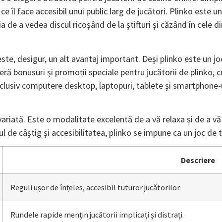
 ce îl face accesibil unui public larg de jucători. Plinko este 
ția de a vedea discul ricoșând de la știfturi și căzând în cele 
ste, desigur, un alt avantaj important. Deși plinko este un jo
ră bonusuri și promoții speciale pentru jucătorii de plinko, c
nclusiv computere desktop, laptopuri, tablete și smartphone-uri
 variată. Este o modalitate excelentă de a vă relaxa și de a v
de câștig și accesibilitatea, plinko se impune ca un joc de t
Descriere
Reguli ușor de înțeles, accesibil tuturor jucătorilor.
Rundele rapide mențin jucătorii implicați și distrați.