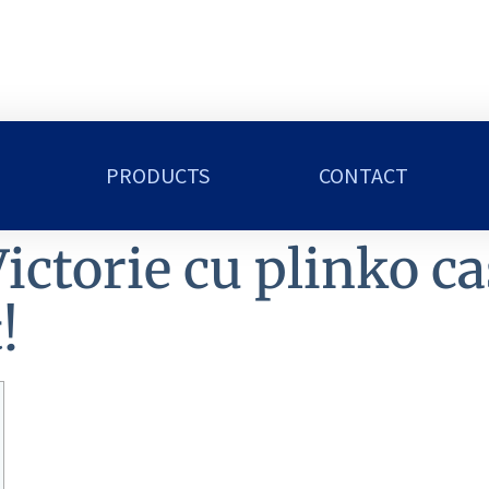
PRODUCTS
CONTACT
ictorie cu plinko ca
!