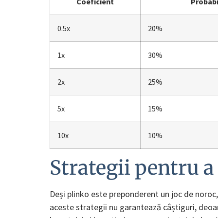
Coeficient
Probabi
0.5x
20%
1x
30%
2x
25%
5x
15%
10x
10%
Strategii pentru a
Deși plinko este preponderent un joc de noroc, 
aceste strategii nu garantează câștiguri, deoa