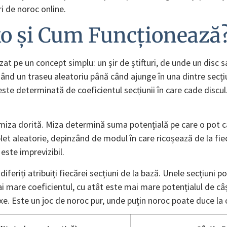
ri de noroc online.
nko și Cum Funcționează
zat pe un concept simplu: un șir de știfturi, de unde un disc 
rmând un traseu aleatoriu până când ajunge în una dintre secțiu
este determinată de coeficientul secțiunii în care cade discul
 miza dorită. Miza determină suma potențială pe care o pot câ
plet aleatorie, depinzând de modul în care ricoșează de la fiec
este imprevizibil.
iferiți atribuiți fiecărei secțiuni de la bază. Unele secțiuni po
ai mare coeficientul, cu atât este mai mare potențialul de câș
exe. Este un joc de noroc pur, unde puțin noroc poate duce la 