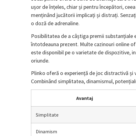
ușor de înțeles, chiar și pentru începători, ceea
menținând jucătorii implicați și distrați. Senza
o doză de adrenaline.
Posibilitatea de a câștiga premii substanțiale e
întotdeauna prezent. Multe cazinouri online ofe
este disponibil pe o varietate de dispozitive, i
oriunde.
Plinko oferă o experiență de joc distractivă și
Combinând simplitatea, dinamismul, potențialul 
Avantaj
Simplitate
Dinamism