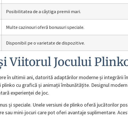
Posibilitatea de a câștiga premii mari.
Multe cazinouri oferă bonusuri speciale.
Disponibil pe o varietate de dispozitive.
i Viitorul Jocului Plink
re în ultimii ani, datorită adaptărilor moderne și integrării 
 plinko cu grafică și animații îmbunătățite. Designul modern 
ară experienței de joc.
us și speciale. Unele versiuni de plinko oferă jucătorilor posib
are sau mini-jocuri care pot oferi avantaje suplimentare. Ac