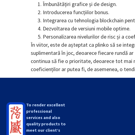
Îmbunătățiri grafice și de design.
Introducerea funcțiilor bonus.
Integrarea cu tehnologia blockchain pent
Dezvoltarea de versiuni mobile optime.
Personalizarea nivelurilor de risc și a coef
În viitor, este de așteptat ca plinko să se int
suplimentară în joc, deoarece fiecare rundă ar p
continua să fie o prioritate, deoarece tot mai m
coeficienților ar putea fi, de asemenea, o tendi
To render excellent
professional
services and also
quality products to
meet our client’s