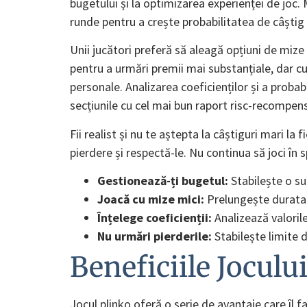
bugetului și la optimizarea experienței de joc.
runde pentru a crește probabilitatea de câștig
Unii jucători preferă să aleagă opțiuni de mize
pentru a urmări premii mai substanțiale, dar cu
personale. Analizarea coeficienților și a probab
secțiunile cu cel mai bun raport risc-recompen
Fii realist și nu te aștepta la câștiguri mari la 
pierdere și respectă-le. Nu continua să joci în
Gestionează-ți bugetul:
Stabilește o su
Joacă cu mize mici:
Prelungește durata 
Înțelege coeficienții:
Analizează valorile 
Nu urmări pierderile:
Stabilește limite d
Beneficiile Joculu
Jocul plinko oferă o serie de avantaje care îl f