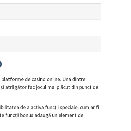
o
în platforme de casino online. Una dintre
și atrăgător fac jocul mai plăcut din punct de
ilitatea de a activa funcții speciale, cum ar fi
este funcții bonus adaugă un element de