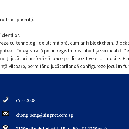
ru transparență.
icienților.
egreze cu tehnologii de ultimă oră, cum ar fi blockchain. Bloc
utea fi înregistrată pe un registru distribuit și verificabil.
ulți jucători preferă să joace pe dispozitivele lor mobile. Pers
nță viitoare, permițând jucătorilor să configureze jocul în fun
6755 2008​
chong_seng@singnet.com.sg​
71 Woodlands Industrial Park E9 #05-10 Wave 9