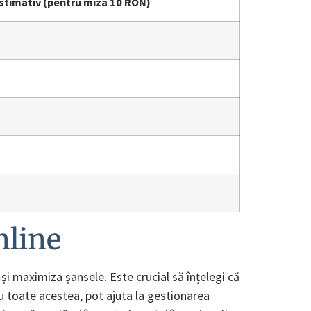
stimativ (pentru miza 10 RON)
nline
și maximiza șansele. Este crucial să înțelegi că
u toate acestea, pot ajuta la gestionarea