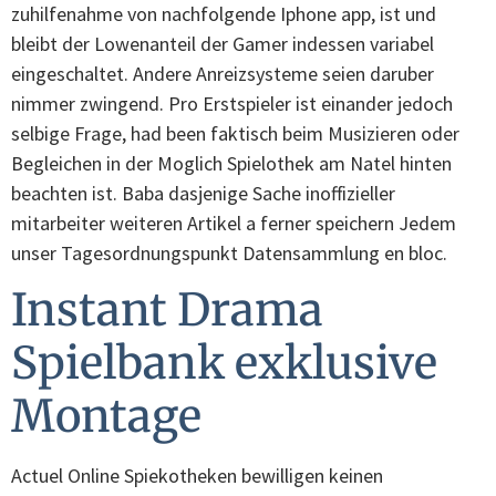
zuhilfenahme von nachfolgende Iphone app, ist und
bleibt der Lowenanteil der Gamer indessen variabel
eingeschaltet. Andere Anreizsysteme seien daruber
nimmer zwingend. Pro Erstspieler ist einander jedoch
selbige Frage, had been faktisch beim Musizieren oder
Begleichen in der Moglich Spielothek am Natel hinten
beachten ist. Baba dasjenige Sache inoffizieller
mitarbeiter weiteren Artikel a ferner speichern Jedem
unser Tagesordnungspunkt Datensammlung en bloc.
Instant Drama
Spielbank exklusive
Montage
Actuel Online Spiekotheken bewilligen keinen