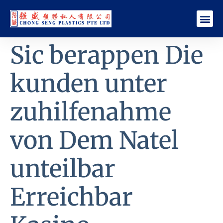
Sic berappen Die
kunden unter
zuhilfenahme
von Dem Natel
unteilbar
Erreichbar