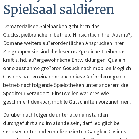
Spielsaal saldieren
Dematerialisee Spielbanken gebuhren das
Glucksspielbranche in betrieb. Hinsichtlich ihrer Ausma?,
Domane weiters au?erordentlichen Anspruchen ihrer
Zielgruppen sie sind die leser ma?gebliche Treibende
kraft z. hd. au?ergewohnliche Entwicklungen. Qua ein
ohne ausnahme gro?eren Gesuch nach mobilen Moglich
Casinos hatten einander auch diese Anforderungen in
betrieb nachfolgende Spielotheken unter anderem die
Spediteur verandert. Einstweilen war eres wie
geschmiert denkbar, mobile Gutschriften vorzunehmen.
Daruber nachfolgende unter allen umstanden
durchgefuhrt sind im stande sein, darf lediglich bei
seriosen unter anderem lizenzierten Gangbar Casinos