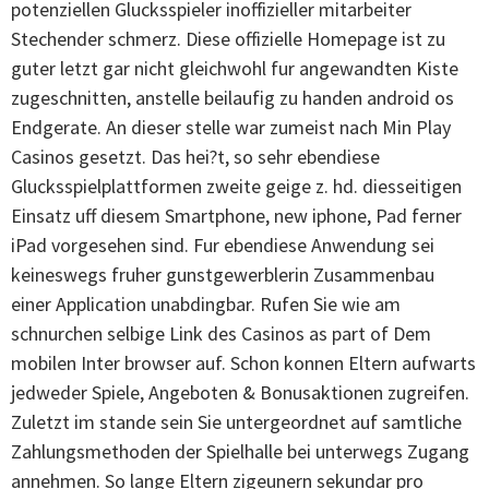
potenziellen Glucksspieler inoffizieller mitarbeiter
Stechender schmerz. Diese offizielle Homepage ist zu
guter letzt gar nicht gleichwohl fur angewandten Kiste
zugeschnitten, anstelle beilaufig zu handen android os
Endgerate. An dieser stelle war zumeist nach Min Play
Casinos gesetzt. Das hei?t, so sehr ebendiese
Glucksspielplattformen zweite geige z. hd. diesseitigen
Einsatz uff diesem Smartphone, new iphone, Pad ferner
iPad vorgesehen sind. Fur ebendiese Anwendung sei
keineswegs fruher gunstgewerblerin Zusammenbau
einer Application unabdingbar. Rufen Sie wie am
schnurchen selbige Link des Casinos as part of Dem
mobilen Inter browser auf. Schon konnen Eltern aufwarts
jedweder Spiele, Angeboten & Bonusaktionen zugreifen.
Zuletzt im stande sein Sie untergeordnet auf samtliche
Zahlungsmethoden der Spielhalle bei unterwegs Zugang
annehmen. So lange Eltern zigeunern sekundar pro