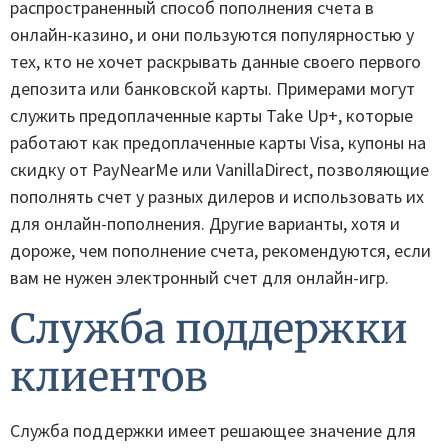
распространенный способ пополнения счета в
онлайн-казино, и они пользуются популярностью у
тех, кто не хочет раскрывать данные своего первого
депозита или банковской карты. Примерами могут
служить предоплаченные карты Take Up+, которые
работают как предоплаченные карты Visa, купоны на
скидку от PayNearMe или VanillaDirect, позволяющие
пополнять счет у разных дилеров и использовать их
для онлайн-пополнения. Другие варианты, хотя и
дороже, чем пополнение счета, рекомендуются, если
вам не нужен электронный счет для онлайн-игр.
Служба поддержки
клиентов
Служба поддержки имеет решающее значение для