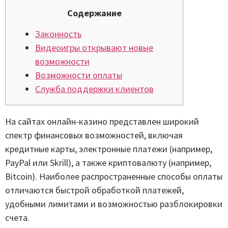
Содержание
Законность
Видеоигры открывают новые
возможности
Возможности оплаты
Служба поддержки клиентов
На сайтах онлайн-казино представлен широкий
спектр финансовых возможностей, включая
кредитные карты, электронные платежи (например,
PayPal или Skrill), а также криптовалюту (например,
Bitcoin). Наиболее распространенные способы оплаты
отличаются быстрой обработкой платежей,
удобными лимитами и возможностью разблокировки
счета.