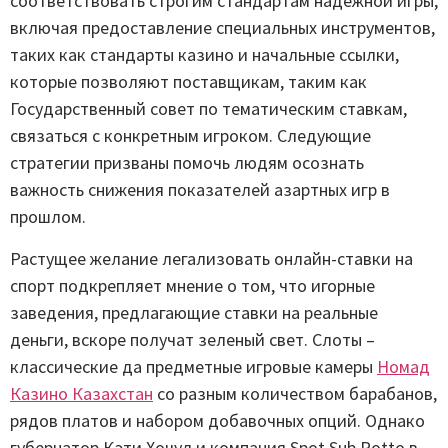
соответствовать строгим стандартам надежной игры,
включая предоставление специальных инструментов,
таких как стандарты казино и начальные ссылки,
которые позволяют поставщикам, таким как
Государственный совет по тематическим ставкам,
связаться с конкретным игроком. Следующие
стратегии призваны помочь людям осознать
важность снижения показателей азартных игр в
прошлом.
Растущее желание легализовать онлайн-ставки на
спорт подкрепляет мнение о том, что игорные
заведения, предлагающие ставки на реальные
деньги, вскоре получат зеленый свет. Слоты –
классические да предметные игровые камеры
Номад
Казино Казахстан
со разным количеством барабанов,
рядов платов и набором добавочных опций. Однако
губернатор Кэти Хочул и компания Spot Sub Potto в