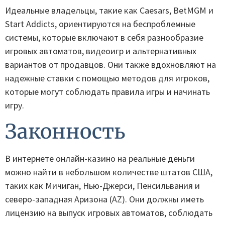
Идеальные владельцы, такие как Caesars, BetMGM и
Start Addicts, ориентируются на беспроблемные
системы, которые включают в себя разнообразие
игровых автоматов, видеоигр и альтернативных
вариантов от продавцов. Они также вдохновляют на
надежные ставки с помощью методов для игроков,
которые могут соблюдать правила игры и начинать
игру.
Законность
В интернете онлайн-казино на реальные деньги
можно найти в небольшом количестве штатов США,
таких как Мичиган, Нью-Джерси, Пенсильвания и
северо-западная Аризона (AZ). Они должны иметь
лицензию на выпуск игровых автоматов, соблюдать