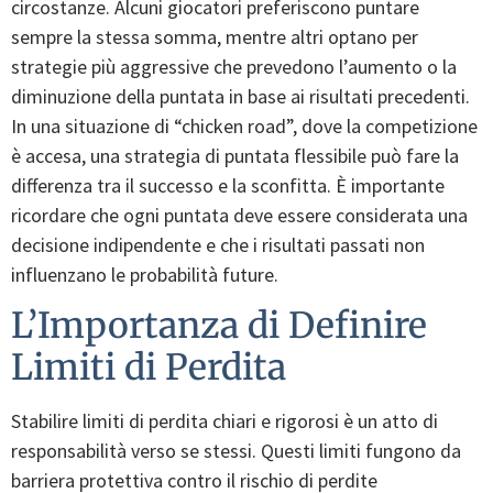
circostanze. Alcuni giocatori preferiscono puntare
sempre la stessa somma, mentre altri optano per
strategie più aggressive che prevedono l’aumento o la
diminuzione della puntata in base ai risultati precedenti.
In una situazione di “chicken road”, dove la competizione
è accesa, una strategia di puntata flessibile può fare la
differenza tra il successo e la sconfitta. È importante
ricordare che ogni puntata deve essere considerata una
decisione indipendente e che i risultati passati non
influenzano le probabilità future.
L’Importanza di Definire
Limiti di Perdita
Stabilire limiti di perdita chiari e rigorosi è un atto di
responsabilità verso se stessi. Questi limiti fungono da
barriera protettiva contro il rischio di perdite