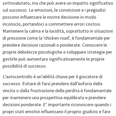
sottovalutato, ma che può avere un impatto significativo
sul successo. Le emozioni, le convinzioni e i pregiudizi
possono influenzare le nostre decisione in modo
inconscio, portandoci a commettere errori costosi.
Mantenere la calma e la lucidità, soprattutto in situazioni
di pressione come la ‘chicken road’, è fondamentale per
prendere decisioni razionali e ponderate. Conoscere le
proprie debolezze psicologiche e sviluppare strategie per
gestirle può aumentare significativamente le proprie
possibilità di successo.
L’autocontrollo è un’abilità chiave per il giocatore di
successo. Evitare di farsi prendere dall’euforia della
vincita o dalla frustrazione della perdita è fondamentale
per mantenere una prospettiva equilibrata e prendere
decisioni ponderate. E’ importante riconoscere quando i
propri stati emotivi influenzano il proprio giudizio e fare