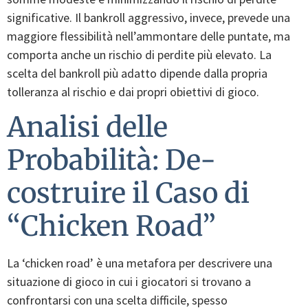
significative. Il bankroll aggressivo, invece, prevede una
maggiore flessibilità nell’ammontare delle puntate, ma
comporta anche un rischio di perdite più elevato. La
scelta del bankroll più adatto dipende dalla propria
tolleranza al rischio e dai propri obiettivi di gioco.
Analisi delle
Probabilità: De-
costruire il Caso di
“Chicken Road”
La ‘chicken road’ è una metafora per descrivere una
situazione di gioco in cui i giocatori si trovano a
confrontarsi con una scelta difficile, spesso