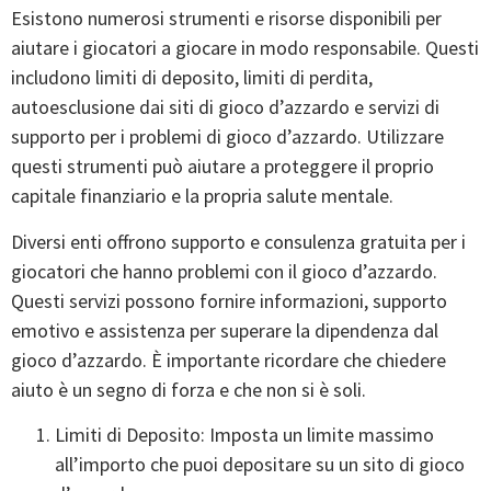
Esistono numerosi strumenti e risorse disponibili per
aiutare i giocatori a giocare in modo responsabile. Questi
includono limiti di deposito, limiti di perdita,
autoesclusione dai siti di gioco d’azzardo e servizi di
supporto per i problemi di gioco d’azzardo. Utilizzare
questi strumenti può aiutare a proteggere il proprio
capitale finanziario e la propria salute mentale.
Diversi enti offrono supporto e consulenza gratuita per i
giocatori che hanno problemi con il gioco d’azzardo.
Questi servizi possono fornire informazioni, supporto
emotivo e assistenza per superare la dipendenza dal
gioco d’azzardo. È importante ricordare che chiedere
aiuto è un segno di forza e che non si è soli.
Limiti di Deposito: Imposta un limite massimo
all’importo che puoi depositare su un sito di gioco