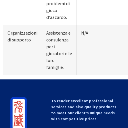
problemi di
gioco
d’azzardo.
Organizzazioni
Assistenza e
N/A
di supporto
consulenza
per i
giocatori e le
loro
famiglie.
To render excellent professional
services and also quality products
to meet our client’s unique needs
with competitive prices