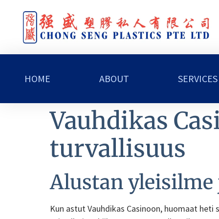
HOME
ABOUT
SERVICES
Vauhdikas Casi
turvallisuus
Alustan yleisilme
Kun astut Vauhdikas Casinoon, huomaat heti s