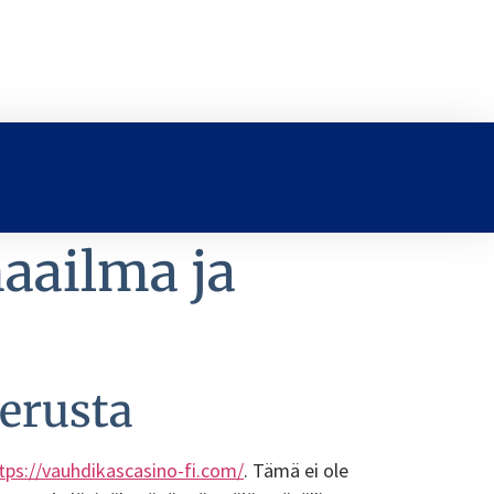
aailma ja
erusta
tps://vauhdikascasino-fi.com/
. Tämä ei ole