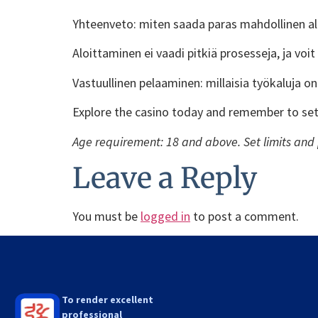
Yhteenveto: miten saada paras mahdollinen a
Aloittaminen ei vaadi pitkiä prosesseja, ja voi
Vastuullinen pelaaminen: millaisia työkaluja on
Explore the casino today and remember to set 
Age requirement: 18 and above. Set limits and 
Leave a Reply
You must be
logged in
to post a comment.
To render excellent
professional