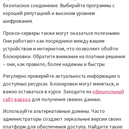
безопасное соединение. Выбирайте программы с
хорошей репутацией и высоким уровнем
шифрования.
Прокси-серверы также могут оказаться полезными.
Они работают как посредники между вашим
устройством и интернетом, что позволяет обойти
блокировки. Обратите внимание на платные решения
– они, как правило, более надежны и быстры.
Регулярно проверяйте актуальность информации о
доступных ресурсах. Блокировки могут меняться, и
важно оставаться в курсе. Заходите на
официальный
сайт вавада
для получения свежих данных.
Используйте альтернативные домены. Часто
администраторы создают зеркальные версии своих
платформ для обеспечения доступа. Найдите такие