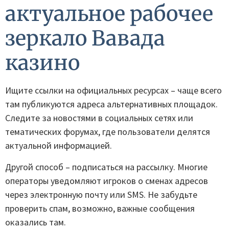
актуальное рабочее
зеркало Вавада
казино
Ищите ссылки на официальных ресурсах – чаще всего
там публикуются адреса альтернативных площадок.
Следите за новостями в социальных сетях или
тематических форумах, где пользователи делятся
актуальной информацией.
Другой способ – подписаться на рассылку. Многие
операторы уведомляют игроков о сменах адресов
через электронную почту или SMS. Не забудьте
проверить спам, возможно, важные сообщения
оказались там.