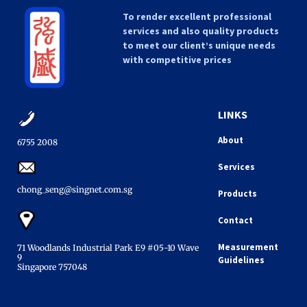
To render excellent professional
services and also quality products
to meet our client’s unique needs
with competitive prices
LINKS
About
6755 2008​
Services
chong_seng@singnet.com.sg​
Products
Contact
Measurement
71 Woodlands Industrial Park E9 #05-10 Wave
9
Guidelines
Singapore 757048​