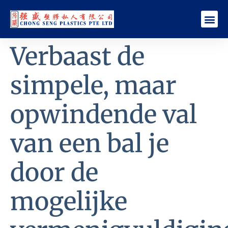
Verbaast de
simpele, maar
opwindende val
van een bal je
door de
mogelijke