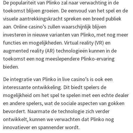
De populariteit van Plinko zal naar verwachting in de
toekomst blijven groeien. De eenvoud van het spel en de
visuele aantrekkingskracht spreken een breed publiek
aan. Online casino’s zullen waarschijnlijk blijven
investeren in nieuwe varianten van Plinko, met nog meer
functies en mogelijkheden. Virtual reality (VR) en
augmented reality (AR) technologieën kunnen in de
toekomst een nog meeslependere Plinko-ervaring
bieden.
De integratie van Plinko in live casino’s is ook een
interessante ontwikkeling. Dit biedt spelers de
mogelijkheid om het spel te spelen met een echte dealer
en andere spelers, wat de sociale aspecten van gokken
bevordert. Naarmate de technologie zich verder
ontwikkelt, kunnen we verwachten dat Plinko nog
innovatiever en spannender wordt.