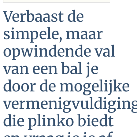
Verbaast de
simpele, maar
opwindende val
van een bal je
door de mogelijke
vermenigvuldigin
die plinko biedt