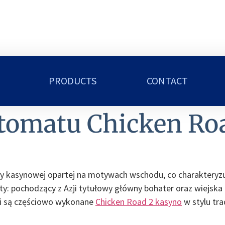
PRODUCTS
CONTACT
tomatu Chicken Ro
y kasynowej opartej na motywach wschodu, co charakteryz
nty: pochodzący z Azji tytułowy główny bohater oraz wiejska 
ęki są częściowo wykonane
Chicken Road 2 kasyno
w stylu tra