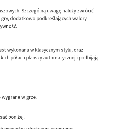
nszowych. Szczególną uwagę należy zwrócić
w gry, dodatkowo podkreślających walory
tywność.
 jest wykonana w klasycznym stylu, oraz
stkich półach planszy automatycznej i podbijają
ze wygrane w grze.
ać poniżej.
h pieniędzy i dostępują przegranej.