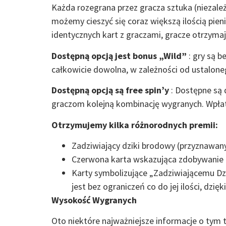
Każda rozegrana przez gracza sztuka (niezale
możemy cieszyć się coraz większą ilością pienię
identycznych kart z graczami, gracze otrzyma
Dostępną opcją jest bonus „Wild”
: gry są 
całkowicie dowolna, w zależności od ustalone
Dostępną opcją są free spin’y
: Dostępne są
graczom kolejną kombinację wygranych. Wpła
Otrzymujemy kilka różnorodnych premii:
Zadziwiający dziki brodowy (przyznawany 
Czerwona karta wskazująca zdobywanie
Karty symbolizujące „Zadziwiającemu Dzi
jest bez ograniczeń co do jej ilości, dzi
Wysokość Wygranych
Oto niektóre najważniejsze informacje o tym 