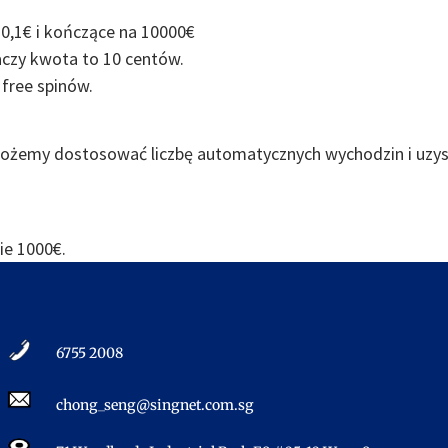
0,1€ i kończące na 10000€
aczy kwota to 10 centów.
 free spinów.
możemy dostosować liczbę automatycznych wychodzin i uzys
e 1000€.
6755 2008​
chong_seng@singnet.com.sg​